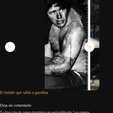
El helado que sabía a gasolina
Japón em
personas
Deja un comentario
Tu dirección de correo electrónico no será publicada.
Los campos