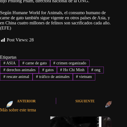
dijo Phuong Pham, directora nacional de la ONG.
Según Humane World for Animals, el consumo humano de
carne de gato también sigue vigente en otros países de Asia, y
en China cuatro millones de felinos son sacrificados cada año.
(EFE)
Post Views:
28
Etiquetas
#
ASIA
#
carne de gato
#
crimen organizado
#
derechos animales
#
gatos
#
Ho Chi Minh
#
ong
#
rescate animal
#
tráfico de animales
#
vietnam
ANTERIOR
SIGUIENTE
Más sobre este tema