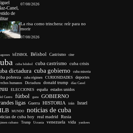
07/08/2026
La risa como trinchera: reír para no
morir
07/08/2026
Béisbol
bÉISBOL
Castrismo
cine
agones
cuba
cuba castrismo
cuba crisis
cuba béisbol
cuba gobierno
uba dictadura
cuba miseria
uba pobreza
CURIOSIDADES
deportes
cuba régimen
donald trump
Dictadura
rechos humanos
díaz Canel
euu
españa
ELECCIONES
estados unidos
fútbol
GOBIERNO
del Castro
gaza
randes ligas
HISTORIA
Israel
Guerra
irán
noticias de cuba
MLB
MUNDO
ticias de cuba hoy
real madrid
Rusia
venezuela
vida
Trump
gimen cubano
Ucrania
yankees