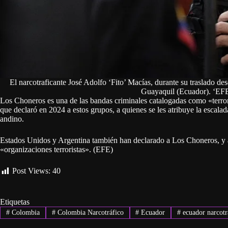
El narcotraficante José Adolfo ‘Fito’ Macías, durante su traslado de
Guayaquil (Ecuador). ‘EF
Los Choneros es una de las bandas criminales catalogadas como «terror
que declaró en 2024 a estos grupos, a quienes se les atribuye la escalada
andino.
Estados Unidos y Argentina también han declarado a Los Choneros, y 
«organizaciones terroristas». (EFE)
Post Views:
40
Etiquetas
#
Colombia
#
Colombia Narcotráfico
#
Ecuador
#
ecuador narcotr