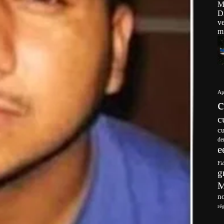
Ap
c
c
de
e
Fi
g
no
ré