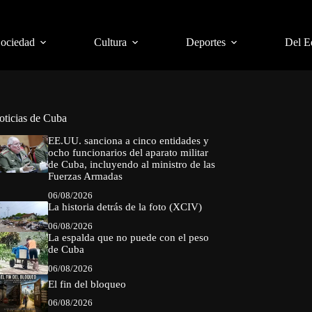
Sociedad
Cultura
Deportes
Del E
oticias de Cuba
EE.UU. sanciona a cinco entidades y
ocho funcionarios del aparato militar
de Cuba, incluyendo al ministro de las
Fuerzas Armadas
06/08/2026
La historia detrás de la foto (XCIV)
06/08/2026
La espalda que no puede con el peso
de Cuba
06/08/2026
El fin del bloqueo
06/08/2026