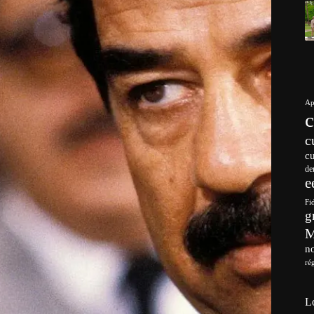
Ap
c
c
de
e
Fi
g
no
ré
L