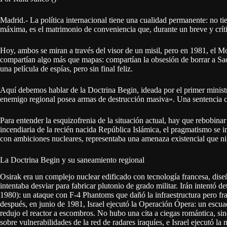
Madrid.- La política internacional tiene una cualidad permanente: no tie
máxima, es el matrimonio de conveniencia que, durante un breve y crític
Hoy, ambos se miran a través del visor de un misil, pero en 1981, el Mo
compartían algo más que mapas: compartían la obsesión de borrar a 
una película de espías, pero sin final feliz.
Aquí debemos hablar de la Doctrina Begin, ideada por el primer minist
enemigo regional posea armas de destrucción masiva». Una sentencia cla
Para entender la esquizofrenia de la situación actual, hay que rebobinar
incendiaria de la recién nacida República Islámica, el pragmatismo se 
con ambiciones nucleares, representaba una amenaza existencial que ni
La Doctrina Begin y su saneamiento regional
Osirak era un complejo nuclear edificado con tecnología francesa, dis
intentaba desviar para fabricar plutonio de grado militar. Irán intentó 
1980): un ataque con F-4 Phantoms que dañó la infraestructura pero fr
después, en junio de 1981, Israel ejecutó la Operación Ópera: un escua
redujo el reactor a escombros. No hubo una cita a ciegas romántica, sin
sobre vulnerabilidades de la red de radares iraquíes, e Israel ejecutó la 