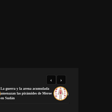
‹
›
La guerra y la arena acumulada
amenazan las pirámides de Meroe
¡Preciosa la anatomía human
en Sudán