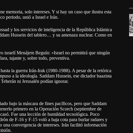
ne memoria, solo intereses. Y si hay un caso que ilustra esta
o periodo, unió a Israel e Irán.
ssad y los servicios de inteligencia de la República Islámica
Saddam Hussein del tablero… y su amenaza nuclear. Como en
ro israelí Menájem Beguín: «Israel no permitirá que ningún
ra, tajante y, sobre todo, preventiva.
 hasta la guerra Irán-Irak (1980-1988). A pesar de la retórica
impuso a la ideología. Saddam Hussein, ese dictador baazista
 Teherán ni Jerusalén podían ignorar.
eñado bajo la máscara de fines pacíficos, pero que Saddam
detenerlo primero en la Operación Scorch (septiembre de
acasó. Fue una lección de humildad tecnológica. Poco
drón de F-16 y F-15 voló a baja cota para burlar radares y
o una convergencia de intereses. Irán facilitó información
misión.