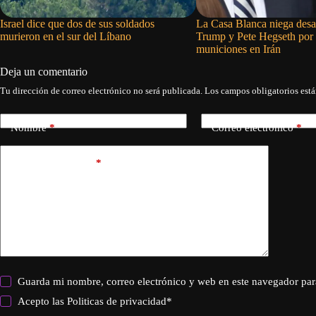
Israel dice que dos de sus soldados
La Casa Blanca niega desa
murieron en el sur del Líbano
Trump y Pete Hegseth por 
municiones en Irán
Deja un comentario
Tu dirección de correo electrónico no será publicada.
Los campos obligatorios est
Nombre
*
Correo electrónico
*
Añadir comentario
*
Guarda mi nombre, correo electrónico y web en este navegador par
Acepto las
Politicas de privacidad
*