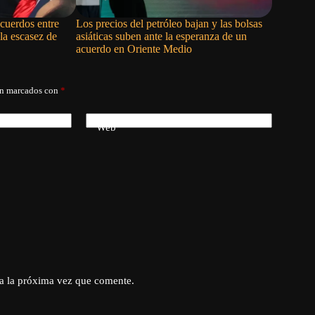
cuerdos entre
Los precios del petróleo bajan y las bolsas
Taiwán no 
la escasez de
asiáticas suben ante la esperanza de un
«terror ro
acuerdo en Oriente Medio
isleño
án marcados con
*
Web
a la próxima vez que comente.