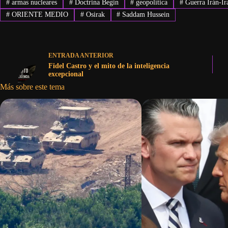
#
armas nucleares
#
Doctrina Begin
#
geopolítica
#
Guerra Irán-Ir
#
ORIENTE MEDIO
#
Osirak
#
Saddam Hussein
ENTRADA
ANTERIOR
Fidel Castro y el mito de la inteligencia
excepcional
Más sobre este tema