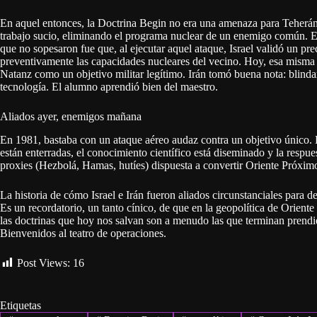
En aquel entonces, la Doctrina Begin no era una amenaza para Teherán;
trabajo sucio, eliminando el programa nuclear de un enemigo común. El 
que no sopesaron fue que, al ejecutar aquel ataque, Israel validó un pr
preventivamente las capacidades nucleares del vecino. Hoy, esa misma d
Natanz como un objetivo militar legítimo. Irán tomó buena nota: blindar
tecnología. El alumno aprendió bien del maestro.
Aliados ayer, enemigos mañana
En 1981, bastaba con un ataque aéreo audaz contra un objetivo único. E
están enterradas, el conocimiento científico está diseminado y la respu
proxies (Hezbolá, Hamas, hutíes) dispuesta a convertir Oriente Próximo
La historia de cómo Israel e Irán fueron aliados circunstanciales para d
Es un recordatorio, un tanto cínico, de que en la geopolítica de Orient
las doctrinas que hoy nos salvan son a menudo las que terminan prendi
Bienvenidos al teatro de operaciones.
Post Views:
16
Etiquetas