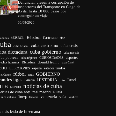
Denuncian presunta corrupción de
inspectores del Transporte en Ciego de
Ávila: hasta 10 000 pesos por
conseguir un viaje
06/08/2026
Béisbol
bÉISBOL
Castrismo
cine
agones
cuba
cuba castrismo
cuba crisis
cuba béisbol
cuba gobierno
uba dictadura
cuba miseria
uba pobreza
CURIOSIDADES
deportes
cuba régimen
donald trump
Dictadura
rechos humanos
díaz Canel
euu
españa
ELECCIONES
estados unidos
fútbol
GOBIERNO
del Castro
gaza
randes ligas
HISTORIA
Israel
Guerra
irán
noticias de cuba
MLB
MUNDO
ticias de cuba hoy
real madrid
Rusia
venezuela
vida
Trump
gimen cubano
Ucrania
yankees
o más leído de la semana