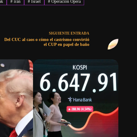
ak
#
irán
#
Israel
#
Operación Ópera
SIGUIENTE
ENTRADA
Del CUC al caos o cómo el castrismo convirtió
el CUP en papel de baño