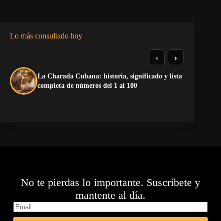
Lo más consultado hoy
‹
›
La Charada Cubana: historia, significado y lista
El
completa de números del 1 al 100
de
No te pierdas lo importante. Suscríbete y
mantente al día.