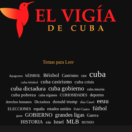
Temas para Leer
cuba
Béisbol
bÉISBOL
Castrismo
cine
Apagones
cuba castrismo
cuba crisis
cuba béisbol
cuba gobierno
cuba dictadura
cuba miseria
cuba pobreza
deportes
cuba régimen
CURIOSIDADES
eeuu
donald trump
Dictadura
derechos humanos
díaz Canel
fútbol
ELECCIONES
españa
estados unidos
Fidel Castro
grandes ligas
GOBIERNO
Guerra
gaza
MLB
HISTORIA
Israel
irán
MUNDO
noticias de cuba
noticias de cuba hoy
real madrid