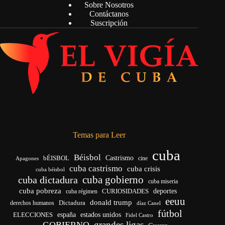
Sobre Nosotros
Contáctanos
Suscripción
Temas para Leer
cuba
Béisbol
bÉISBOL
Castrismo
cine
Apagones
cuba castrismo
cuba crisis
cuba béisbol
cuba gobierno
cuba dictadura
cuba miseria
cuba pobreza
CURIOSIDADES
deportes
cuba régimen
eeuu
donald trump
Dictadura
derechos humanos
díaz Canel
fútbol
españa
ELECCIONES
estados unidos
Fidel Castro
grandes ligas