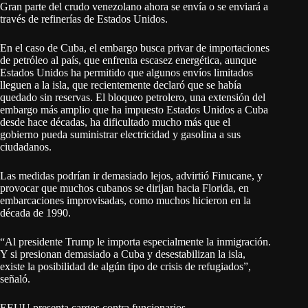
Gran parte del crudo venezolano ahora se envía o se enviará a
través de refinerías de Estados Unidos.
En el caso de Cuba, el embargo busca privar de importaciones
de petróleo al país, que enfrenta escasez energética, aunque
Estados Unidos ha permitido que algunos envíos limitados
lleguen a la isla, que recientemente declaró que se había
quedado sin reservas. El bloqueo petrolero, una extensión del
embargo más amplio que ha impuesto Estados Unidos a Cuba
desde hace décadas, ha dificultado mucho más que el
gobierno pueda suministrar electricidad y gasolina a sus
ciudadanos.
Las medidas podrían ir demasiado lejos, advirtió Finucane, y
provocar que muchos cubanos se dirijan hacia Florida, en
embarcaciones improvisadas, como muchos hicieron en la
década de 1990.
“Al presidente Trump le importa especialmente la inmigración.
Y si presionan demasiado a Cuba y desestabilizan la isla,
existe la posibilidad de algún tipo de crisis de refugiados”,
señaló.
EEUU presenta cargos contra funcionarios