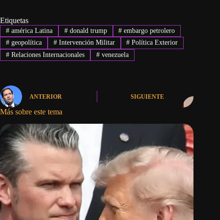
Etiquetas
#
américa Latina
#
donald trump
#
embargo petrolero
#
geopolítica
#
Intervención Militar
#
Política Exterior
#
Relaciones Internacionales
#
venezuela
ANTERIOR
SIGUIENTE
Más sobre este tema