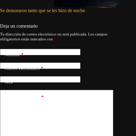
Se demoraron tanto que se les hizo de noche
Asco, ra
Deja un comentario
Tu dirección de correo electrónico no será publicada.
Los campos
obligatorios están marcados con
*
Nombre
*
Correo electrónico
*
Web
Añadir comentario
*