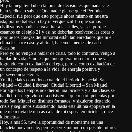
peor.
Hay tal negatividad en la toma de decisiones que nada sale
bien y ellos lo saben. ¡Que nadie piense que el Período
Especial fue peor que esto porque ahora mismo en nuestra
isla, por no haber, no hay ni vergüenza! Lo que somos
civilizados y nadie se va a tirar a las calles, ya sea porque
estamos en el siglo 21 y así no deberían resolverse las cosas o
porque los colegas del Inmortal están tan enredados que ni el
clima les hace caso y al final, hacemos memes de cada
decisión.
Pero yo no vengo a hablar de crisis, todo lo contrario, vengo a
hablar de vida. Y no es que uno quiera presentar lo que va
logrando como exaltación del ego, pero sí como exaltación de
un concepto de respeto a la vida, de energía positiva y
perseverancia eterna.
Yo di pedales como loco cuando el Período Especial. San
Miguel – Ciudad Libertad, Ciudad Libertad – San Miguel.
Por aquellos tiempos nos dieron una bicicleta y a dar clases se
ha dicho. Luego vino otra crisis en la que repartí películas por
todo San Miguel en distintos formatos; y siguieron llegando
crisis y seguimos subsistiendo, hasta esta última epopeya en la
que me movía de mi casa a la de mi esposa en bicicleta, once
kilómetros.
Hoy, a mis 55, tuve la oportunidad de montarme en una
bicicleta nuevamente, pero esta vez mirando un posible futuro.