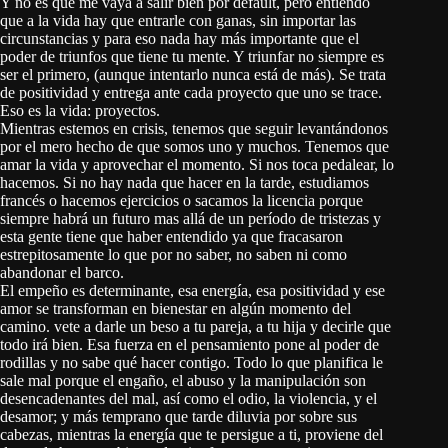
Y no es que me vaya a salir bien por default, pero entiendo
que a la vida hay que entrarle con ganas, sin importar las
circunstancias y para eso nada hay más importante que el
poder de triunfos que tiene tu mente. Y triunfar no siempre es
ser el primero, (aunque intentarlo nunca está de más). Se trata
de positividad y entrega ante cada proyecto que uno se trace.
Eso es la vida: proyectos.
Mientras estemos en crisis, tenemos que seguir levantándonos
por el mero hecho de que somos uno y muchos. Tenemos que
amar la vida y aprovechar el momento. Si nos toca pedalear, lo
hacemos. Si no hay nada que hacer en la tarde, estudiamos
francés o hacemos ejercicios o sacamos la licencia porque
siempre habrá un futuro mas allá de un período de tristezas y
esta gente tiene que haber entendido ya que fracasaron
estrepitosamente lo que por no saber, no saben ni como
abandonar el barco.
El empeño es determinante, esa energía, esa positividad y ese
amor se transforman en bienestar en algún momento del
camino. vete a darle un beso a tu pareja, a tu hija y decirle que
todo irá bien. Esa fuerza en el pensamiento pone al poder de
rodillas y no sabe qué hacer contigo. Todo lo que planifica le
sale mal porque el engaño, el abuso y la manipulación son
desencadenantes del mal, así como el odio, la violencia, y el
desamor; y más temprano que tarde diluvia por sobre sus
cabezas, mientras la energía que te persigue a ti, proviene del