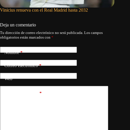
Vinicius renueva con el Real Madrid hasta 2032
Vinicius
Deja un comentario
Tu dirección de correo electrónico no será publicada.
Los campos
obligatorios están marcados con
*
Nombre
*
Correo electrónico
*
Web
Añadir comentario
*