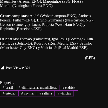
Magalhães (Arsenal-ENG), Marquinhos (PSG-FRA) y
Murillo (Nottingham Forest-ENG)
Centrocampistas:
André (Wolverhampton-ENG), Andreas
Pereira (Fulham-ENG), Bruno Guimarães (Newcastle-ENG),
Gerson (Flamengo), Lucas Paquetá (West Ham-ENG) y
Raphinha (Barcelona-ESP)
Delanteros:
Estevão (Palmeiras), Igor Jesus (Botafogo), Luiz
Henrique (Botafogo), Rodrygo (Real Madrid-ESP), Savinho
(Manchester City-ENG) y Vinicius Jr (Real Madrid-ESP).
(EFE)
Categorías
Post Views:
321
Etiquetas
#
brasil
#
eliminatorias mundialistas
#
endrick
#
estevao
#
neymar
#
rafinha
#
vinicius