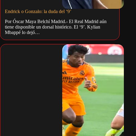
Endrick o Gonzalo: la duda del ‘9’
Por Óscar Maya Belchí Madrid.- El Real Madrid aún
tiene disponible un dorsal histórico. El ‘9’. Kylian
Mbappé lo dejó…