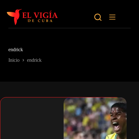
Saltar
al
contenido
endrick
Inicio
endrick