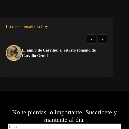
Lo más consultado hoy
‹
›
El anillo de Carvilio: el retrato romano de
El
Carvilio Gemello
No te pierdas lo importante. Suscríbete y
mantente al día.