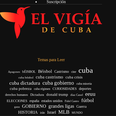
Suscripción
Temas para Leer
cuba
Béisbol
bÉISBOL
Castrismo
cine
Apagones
cuba castrismo
cuba crisis
cuba béisbol
cuba gobierno
cuba dictadura
cuba miseria
cuba pobreza
deportes
cuba régimen
CURIOSIDADES
eeuu
donald trump
Dictadura
derechos humanos
díaz Canel
fútbol
ELECCIONES
españa
estados unidos
Fidel Castro
grandes ligas
GOBIERNO
Guerra
gaza
MLB
HISTORIA
Israel
irán
MUNDO