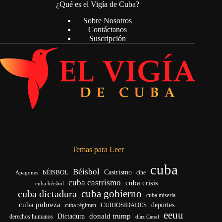
¿Qué es el Vigía de Cuba?
Sobre Nosotros
Contáctanos
Suscripción
Temas para Leer
cuba
Béisbol
bÉISBOL
Castrismo
cine
Apagones
cuba castrismo
cuba crisis
cuba béisbol
cuba gobierno
cuba dictadura
cuba miseria
cuba pobreza
CURIOSIDADES
deportes
cuba régimen
eeuu
donald trump
Dictadura
derechos humanos
díaz Canel