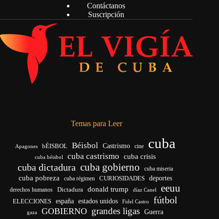
Contáctanos
Suscripción
Temas para Leer
cuba
Béisbol
bÉISBOL
Castrismo
cine
Apagones
cuba castrismo
cuba crisis
cuba béisbol
cuba gobierno
cuba dictadura
cuba miseria
cuba pobreza
CURIOSIDADES
deportes
cuba régimen
eeuu
donald trump
Dictadura
derechos humanos
díaz Canel
fútbol
españa
ELECCIONES
estados unidos
Fidel Castro
grandes ligas
GOBIERNO
Guerra
gaza