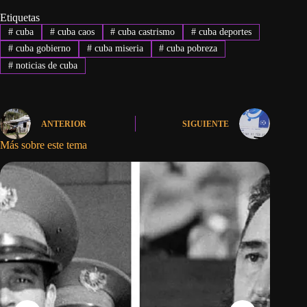
Etiquetas
#
cuba
#
cuba caos
#
cuba castrismo
#
cuba deportes
#
cuba gobierno
#
cuba miseria
#
cuba pobreza
#
noticias de cuba
ANTERIOR
SIGUIENTE
Más sobre este tema