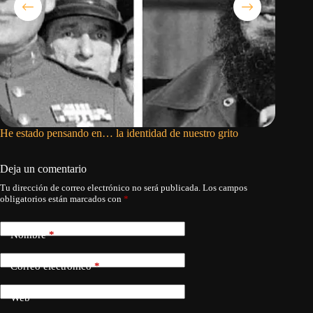
He estado pensando en… la identidad de nuestro grito
Mario Pe
Deja un comentario
Tu dirección de correo electrónico no será publicada.
Los campos
obligatorios están marcados con
*
Nombre
*
Correo electrónico
*
Web