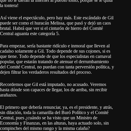
que no le dieran la Internet al pueblo tonto, porque se le quita
la tontera!
Así viene el espectáculo, pero hay más. Este escándalo de Gil
puede ser como el huracán Melissa, que pasó y dejó un caos
brutal. Habrá que ver si el cinturón de hierro del Comité
Central aguanta este categoría 5.
Para empezar, sería bastante ridículo e inmoral que lleven al
cadalso solamente a Gil. Todo depende de sus cojones, si es
que tiene. Todo depende de que los especialistas en carnaval
popular, que estarán tratando de atenuar el derrumbamiento
del Comité Central, no puedan con tanta perversión política, y
dejen filtrar los verdaderos resultados del proceso.
Recordemos que Gil está imputado, no acusado. Veremos
hasta dónde son capaces de llegar, los de arriba, sin recibir
arañazos.
El primero que debería renunciar, ya, es el presidente, y atrás,
sin dilación, toda la camarilla del Buró Político y el Comité
Central, pues ¿cuándo se ha visto que un Ministro de
Economía y Finanzas, en las alturas, haya actuado solo, sin
compinches del mismo rango y la misma calaña?