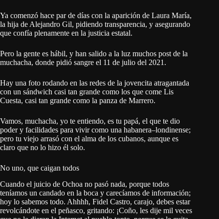
Ya comenzó hace par de días con la aparición de Laura María,
la hija de Alejandro Gil, pidiendo transparencia, y asegurando
que confía plenamente en la justicia estatal.
Pero la gente es hábil, y han salido a la luz muchos post de la
muchacha, donde pidió sangre el 11 de julio del 2021.
Hay una foto rodando en las redes de la jovencita atragantada
con un sándwich casi tan grande como los que come Lis
Cuesta, casi tan grande como la panza de Marrero.
Vamos, muchacha, yo te entiendo, es tu papá, el que te dio
poder y facilidades para vivir como una habanera–londinense;
pero tu viejo arrasó con el alma de los cubanos, aunque es
claro que no lo hizo él solo.
No uno, que caigan todos
Cuando el juicio de Ochoa no pasó nada, porque todos
teníamos un candado en la boca y carecíamos de información;
hoy lo sabemos todo. Ahhhh, Fidel Castro, carajo, debes estar
revolcándote en el peñasco, gritando: ¡Coño, les dije mil veces