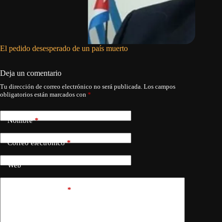
El pedido desesperado de un país muerto
He estad
Deja un comentario
Tu dirección de correo electrónico no será publicada.
Los campos
obligatorios están marcados con
*
Nombre
*
Correo electrónico
*
Web
Añadir comentario
*