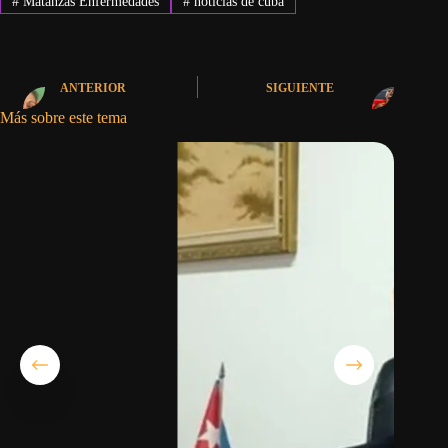
#
Matanzas Enfermedades
#
noticias de cuba
ANTERIOR
SIGUIENTE
Más sobre este tema