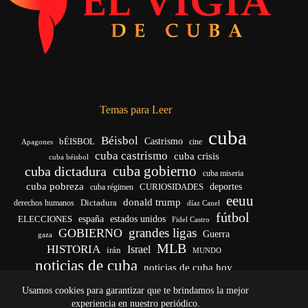
Temas para Leer
cuba
Béisbol
bÉISBOL
Castrismo
cine
Apagones
cuba castrismo
cuba crisis
cuba béisbol
cuba gobierno
cuba dictadura
cuba miseria
cuba pobreza
CURIOSIDADES
deportes
cuba régimen
eeuu
donald trump
Dictadura
derechos humanos
díaz Canel
fútbol
españa
ELECCIONES
estados unidos
Fidel Castro
grandes ligas
GOBIERNO
Guerra
gaza
MLB
HISTORIA
Israel
irán
MUNDO
noticias de cuba
noticias de cuba hoy
venezuela
real madrid
Rusia
Trump
régimen cubano
Ucrania
Usamos cookies para garantizar que te brindamos la mejor
vida
yankees
experiencia en nuestro periódico.