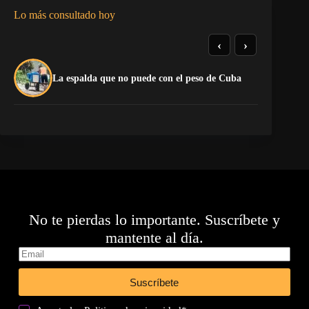
Lo más consultado hoy
‹
›
La
La espalda que no puede con el peso de Cuba
co
No te pierdas lo importante. Suscríbete y
mantente al día.
Suscríbete