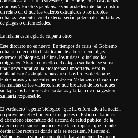
domésticos, a la fauna silvestre y al hombre, en el caso de las
zoonosis”. En otras palabras, las autoridades intentan construir
un relato en el que los viajeros extranjeros o los propios
cubanos residentes en el exterior serían potenciales portadores
de plagas o enfermedades.
La misma estrategia de culpar a otros
Este discurso no es nuevo. En tiempos de crisis, el Gobierno
cubano ha recurrido históricamente a buscar enemigos
externos: el bloqueo, el clima, los turistas, o incluso los
emigrados. Ahora, en medio del colapso sanitario, se suma
una nueva narrativa: la bioamenaza importada. Pero la
realidad es más simple y más dura. Los brotes de dengue,
leptospirosis y otras enfermedades en Matanzas no llegaron en
las maletas de los viajeros, sino que brotaron de los tanques
sin tapa, los basureros desbordados y la falta de una gestión
sanitaria responsable.
El verdadero “agente biológico” que ha enfermado a la nación
no proviene del extranjero, sino que es el Estado cubano con
el abandono sistemático del sistema de salud pública, de la
carencia de insumos médicos y de la corrupción que impide
destinar los recursos donde más se necesitan. Mientras el
régimen gasta esfuerzos en culpabilizar a quienes llegan con