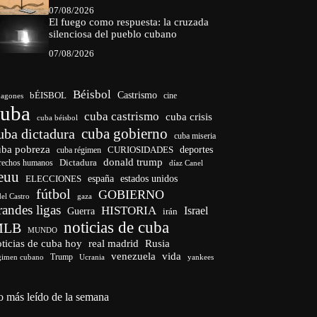
07/08/2026
El fuego como respuesta: la cruzada
silenciosa del pueblo cubano
07/08/2026
Béisbol
bÉISBOL
Castrismo
cine
agones
cuba
cuba castrismo
cuba crisis
cuba béisbol
cuba gobierno
uba dictadura
cuba miseria
uba pobreza
CURIOSIDADES
deportes
cuba régimen
donald trump
Dictadura
rechos humanos
díaz Canel
euu
españa
ELECCIONES
estados unidos
fútbol
GOBIERNO
del Castro
gaza
randes ligas
HISTORIA
Israel
Guerra
irán
noticias de cuba
MLB
MUNDO
ticias de cuba hoy
real madrid
Rusia
venezuela
vida
Trump
gimen cubano
Ucrania
yankees
o más leído de la semana