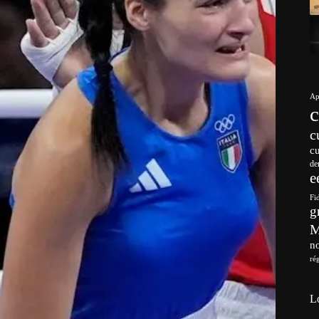
Ap
c
c
de
e
Fi
g
no
ré
L