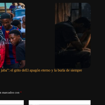
jaba”: el grito de
El apagón eterno y la burla de siempre
Díaz-Cane
Comunida
án marcados con
*
Web