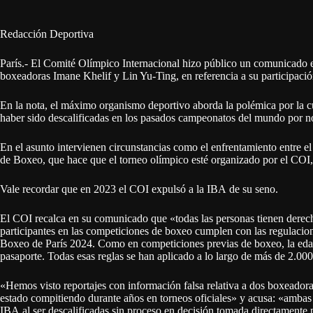
Redacción Deportiva
París.- El Comité Olímpico Internacional hizo público un comunicado en 
boxeadoras Imane Khelif y Lin Yu-Ting, en referencia a su participaci
En la nota, el máximo organismo deportivo aborda la polémica por la c
haber sido descalificadas en los pasados campeonatos del mundo por n
En el asunto intervienen circunstancias como el enfrentamiento entre e
de Boxeo, que hace que el torneo olímpico esté organizado por el COI, 
Vale recordar que en 2023 el COI expulsó a la IBA de su seno.
El COI recalca en su comunicado que «todas las personas tienen derecho
participantes en las competiciones de boxeo cumplen con las regulacion
Boxeo de París 2024. Como en competiciones previas de boxeo, la edad 
pasaporte. Todas esas reglas se han aplicado a lo largo de más de 2.000
«Hemos visto reportajes con información falsa relativa a dos boxeadora
estado compitiendo durante años en torneos oficiales» y acusa: «ambas s
IBA al ser descalificadas sin proceso en decisión tomada directamente p