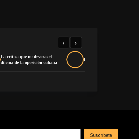
‹
›
La crítica que no devora: el
Buche y pluma na’má
dilema de la oposición cubana
Suscríbete