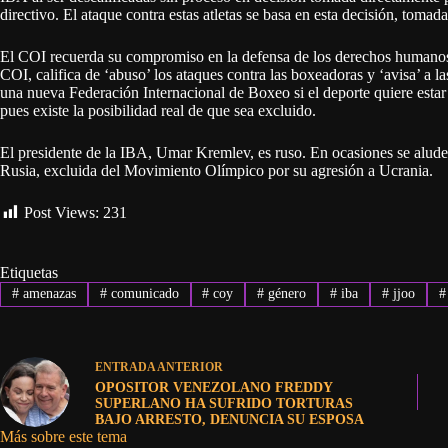
directivo. El ataque contra estas atletas se basa en esta decisión, tomad
El COI recuerda su compromiso en la defensa de los derechos humanos 
COI, califica de ‘abuso’ los ataques contra las boxeadoras y ‘avisa’ a l
una nueva Federación Internacional de Boxeo si el deporte quiere esta
pues existe la posibilidad real de que sea excluido.
El presidente de la IBA, Umar Kremlev, es ruso. En ocasiones se alude
Rusia, excluida del Movimiento Olímpico por su agresión a Ucrania.
Post Views:
231
Etiquetas
#
amenazas
#
comunicado
#
coy
#
género
#
iba
#
jjoo
#
ENTRADA
ANTERIOR
OPOSITOR VENEZOLANO FREDDY
SUPERLANO HA SUFRIDO TORTURAS
BAJO ARRESTO, DENUNCIA SU ESPOSA
Más sobre este tema