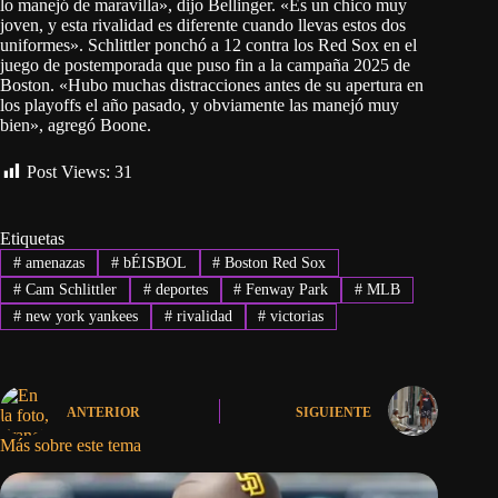
lo manejó de maravilla», dijo Bellinger. «Es un chico muy
joven, y esta rivalidad es diferente cuando llevas estos dos
uniformes». Schlittler ponchó a 12 contra los Red Sox en el
juego de postemporada que puso fin a la campaña 2025 de
Boston. «Hubo muchas distracciones antes de su apertura en
los playoffs el año pasado, y obviamente las manejó muy
bien», agregó Boone.
Post Views:
31
Etiquetas
#
amenazas
#
bÉISBOL
#
Boston Red Sox
#
Cam Schlittler
#
deportes
#
Fenway Park
#
MLB
#
new york yankees
#
rivalidad
#
victorias
ANTERIOR
SIGUIENTE
Más sobre este tema