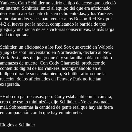
Yankees, Cam Schlittler no sufrió el tipo de acoso que padeció
en internet. Schlittler limitó al equipo del que era aficionado
desde niño a solo cuatro hits en ocho entradas, y los Yankees
remontaron dos veces para vencer a los Boston Red Sox por
4-2 el jueves por la noche, completando la barrida de tres
juegos y una racha de seis victorias consecutivas, la más larga
de la temporada.
Schlittler, un aficionado a los Red Sox que creció en Walpole
y jugó beisbol universitario en Northeastern, declaró al New
York Post antes del juego que él y su familia habían recibido
amenazas de muerte. Con Cody Charneski, productor de
contenido digital de los Yankees, acompañándolo en el
bullpen durante su calentamiento, Schlittler afirmó que la
reacción de los aficionados en Fenway Park no fue tan
exagerada.
«Hubo un par de cosas, pero Cody estaba ahí con la cámara,
creo que eso lo minimizó», dijo Schlittler. «No estuvo nada
mal. Sobreestimas la cantidad de gente real que hay ahí fuera
en comparación con la que hay en internet».
Elogios a Schlittler