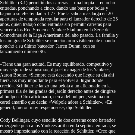
Schlittler (3-1) permitió dos carreras —una limpia— en ocho
entradas, ponchando a cinco, dando una base por bolas y
bajando su efectividad a 1.77. Fue la salida más larga en 20
aperturas de temporada regular para el lanzador derecho de 25
años, quien trabajó ocho entradas sin permitir carreras para
vencer a los Red Sox en el Yankee Stadium en la Serie de
Comodines de la Liga Americana del año pasado. La familia y
los amigos de Schlittler se emocionaron visiblemente cuando
ponchó a su último bateador, Jarren Duran, con su
lanzamiento número 96.
«Tiene una gran actitud. Es muy equilibrado, competitivo y
muy seguro de sí mismo», dijo el manager de los Yankees,
Aaron Boone. «Siempre está deseando que llegue su día ahí
fuera. Es muy importante para él volver al lugar donde
creció». Schlittler le lanzó una pelota a un aficionado en la
primera fila de las gradas del jardín derecho antes de dirigirse
al bullpen. Otro aficionado, cerca del bullpen, sostenía un
cartel amarillo que decía: «Walpole adora a Schlittler». «En
general, fueron muy respetuosos», dijo Schlittler.
Cody Bellinger, cuyo sencillo de dos carreras como bateador
emergente puso a los Yankees arriba en la séptima entrada, se
mostró impresionado con la reacción de Schlittler. «Creo que