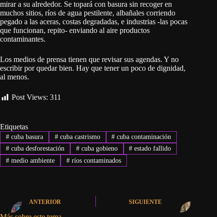
mirar a su alrededor. Se topará con basura sin recoger en
muchos sitios, ríos de agua pestilente, albañales corriendo
pegado a las aceras, costas degradadas, e industrias -las pocas
que funcionan, repito- enviando al aire productos
contaminantes.
Los medios de prensa tienen que revisar sus agendas. Y no
escribir por quedar bien. Hay que tener un poco de dignidad,
al menos.
Post Views:
311
Etiquetas
#
cuba basura
#
cuba castrismo
#
cuba contaminación
#
cuba desforestación
#
cuba gobieno
#
estado fallido
#
medio ambiente
#
ríos contaminados
ANTERIOR
SIGUIENTE
Más sobre este tema