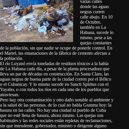
varias calles
donde las aguas
negras corren
calle abajo. En 10
de Octubre,
también en La
Habana, sucede lo
mismo, pese a las
quejas constantes
de la población, sin que nadie se ocupe de ponerle control. En
el Mariel, las emanaciones de la fábrica de cemento afectan a
la población.
El río Luyanó envía toneladas de residuos tóxicos a la bahía
de La Habana cada día, a pesar de la planta procesadora que
lleva un par de décadas en construcción. En Santa Clara, las
aguas negras de buena parte de la ciudad corren por el Bélico
o el Cubanicay. Y lo mismo sucede en Sancti Spíritus con el
Yayabo, o con todos los ríos en cada uno de los pueblos que
atraviesan.
Pero hay otra contaminación y otro daño notable al ambiente y
a la salud de las personas, de lo cual no habla Granma hoy: la
basura en las calles. No hay una ciudad ni pueblo de Cuba
que no esté llena de basura, ahora mismo. Las quejas son
habituales y las redes sociales están repletas de reclamaciones,
sin que intendente, gobernador, ministro o dirigente alguno