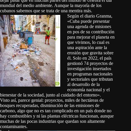
dejar pasar que en muchas partes del mundo se celebra el día
mundial del medio ambiente. Aunque la mayoría de los
cubanos sabemos que se trata de una mentira más.
Según el diario Granma,
«Cuba puede presentar
una agenda de misiones
en pos de su contribución
para mejorar el planeta en
que vivimos, lo cual es
una aspiración ante la
erosión que gravita sobre
él. Solo en 2022, el país
gestionó 74 proyectos de
investigación insertados
en programas nacionales
y sectoriales que tributan
al desarrollo de la
economía nacional y el
bienestar de la sociedad, junto al cuidado del entorno».
Visto así, parece genial: proyectos, miles de hectáreas de
bosques recuperadas, disminución de las emisiones de
carbono, algo que no es tan complicado en un país donde no
hay combustibles y ni las plantas eléctricas funcionan, aunque
muchas de las pocas industrias que quedan son altamente
contaminantes.