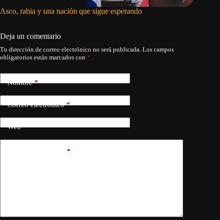
Asco, rabia y una nación que sigue esperando
El Parla
reformas
Deja un comentario
Tu dirección de correo electrónico no será publicada.
Los campos
obligatorios están marcados con
*
Nombre
*
Correo electrónico
*
Web
Añadir comentario
*