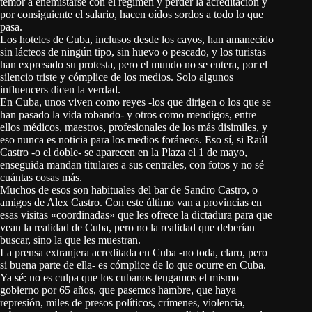
temor a enemistarse con el régimen y perder la acreditación y
por consiguiente el salario, hacen oídos sordos a todo lo que
pasa.
Los hoteles de Cuba, inclusos desde los cayos, han amanecido
sin lácteos de ningún tipo, sin huevo o pescado, y los turistas
han expresado su protesta, pero el mundo no se entera, por el
silencio triste y cómplice de los medios. Solo algunos
influencers dicen la verdad.
En Cuba, unos viven como reyes -los que dirigen o los que se
han pasado la vida robando- y otros como mendigos, entre
ellos médicos, maestros, profesionales de los más disimiles, y
eso nunca es noticia para los medios foráneos. Eso sí, si Raúl
Castro -o el doble- se aparecen en la Plaza el 1 de mayo,
enseguida mandan titulares a sus centrales, con fotos y no sé
cuántas cosas más.
Muchos de esos son habituales del bar de Sandro Castro, o
amigos de Alex Castro. Con este último van a provincias en
esas visitas «coordinadas» que les ofrece la dictadura para que
vean la realidad de Cuba, pero no la realidad que deberían
buscar, sino la que les muestran.
La prensa extranjera acreditada en Cuba -no toda, claro, pero
si buena parte de ella- es cómplice de lo que ocurre en Cuba.
Ya sé: no es culpa que los cubanos tengamos el mismo
gobierno por 65 años, que pasemos hambre, que haya
represión, miles de presos políticos, crímenes, violencia,