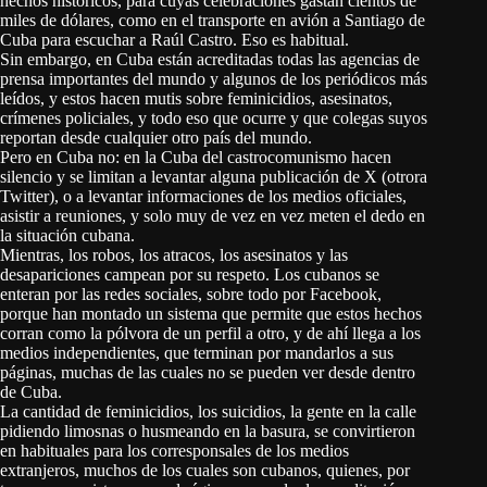
hechos históricos, para cuyas celebraciones gastan cientos de
miles de dólares, como en el transporte en avión a Santiago de
Cuba para escuchar a Raúl Castro. Eso es habitual.
Sin embargo, en Cuba están acreditadas todas las agencias de
prensa importantes del mundo y algunos de los periódicos más
leídos, y estos hacen mutis sobre feminicidios, asesinatos,
crímenes policiales, y todo eso que ocurre y que colegas suyos
reportan desde cualquier otro país del mundo.
Pero en Cuba no: en la Cuba del castrocomunismo hacen
silencio y se limitan a levantar alguna publicación de X (otrora
Twitter), o a levantar informaciones de los medios oficiales,
asistir a reuniones, y solo muy de vez en vez meten el dedo en
la situación cubana.
Mientras, los robos, los atracos, los asesinatos y las
desapariciones campean por su respeto. Los cubanos se
enteran por las redes sociales, sobre todo por Facebook,
porque han montado un sistema que permite que estos hechos
corran como la pólvora de un perfil a otro, y de ahí llega a los
medios independientes, que terminan por mandarlos a sus
páginas, muchas de las cuales no se pueden ver desde dentro
de Cuba.
La cantidad de feminicidios, los suicidios, la gente en la calle
pidiendo limosnas o husmeando en la basura, se convirtieron
en habituales para los corresponsales de los medios
extranjeros, muchos de los cuales son cubanos, quienes, por