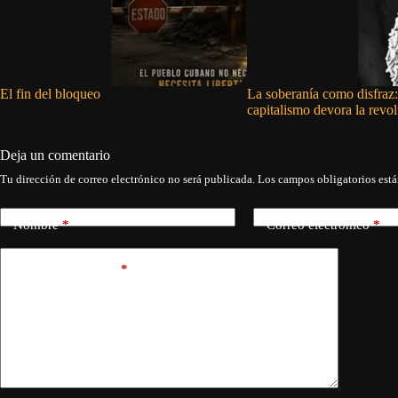
El fin del bloqueo
La soberanía como disfraz:
capitalismo devora la revo
Deja un comentario
Tu dirección de correo electrónico no será publicada.
Los campos obligatorios est
Nombre
*
Correo electrónico
*
Añadir comentario
*