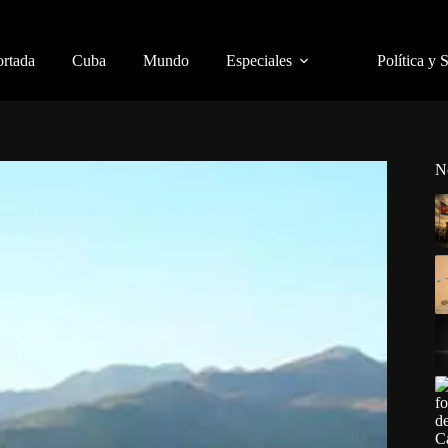
ortada
Cuba
Mundo
Especiales
Política y 
N