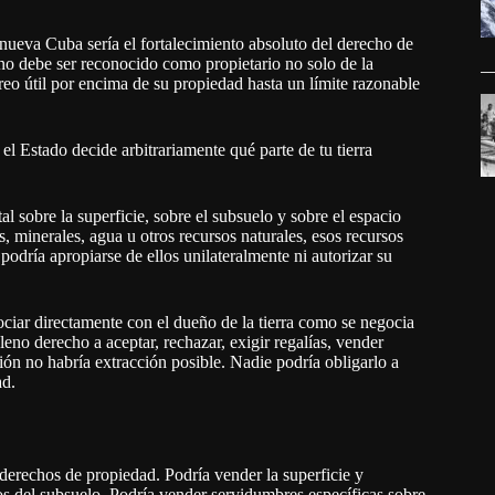
ueva Cuba sería el fortalecimiento absoluto del derecho de
no debe ser reconocido como propietario no solo de la
éreo útil por encima de su propiedad hasta un límite razonable
l Estado decide arbitrariamente qué parte de tu tierra
al sobre la superficie, sobre el subsuelo y sobre el espacio
as, minerales, agua u otros recursos naturales, esos recursos
odría apropiarse de ellos unilateralmente ni autorizar su
ociar directamente con el dueño de la tierra como se negocia
leno derecho a aceptar, rechazar, exigir regalías, vender
ión no habría extracción posible. Nadie podría obligarlo a
ad.
 derechos de propiedad. Podría vender la superficie y
os del subsuelo. Podría vender servidumbres específicas sobre