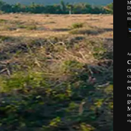
Ap
c
c
de
e
Fi
g
no
ré