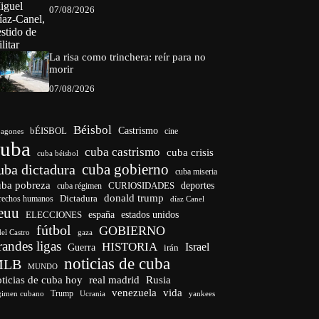
07/08/2026
La risa como trinchera: reír para no
morir
07/08/2026
Béisbol
bÉISBOL
Castrismo
cine
agones
cuba
cuba castrismo
cuba crisis
cuba béisbol
cuba gobierno
uba dictadura
cuba miseria
uba pobreza
CURIOSIDADES
deportes
cuba régimen
donald trump
Dictadura
rechos humanos
díaz Canel
euu
españa
ELECCIONES
estados unidos
fútbol
GOBIERNO
del Castro
gaza
randes ligas
HISTORIA
Israel
Guerra
irán
noticias de cuba
MLB
MUNDO
ticias de cuba hoy
real madrid
Rusia
venezuela
vida
Trump
gimen cubano
Ucrania
yankees