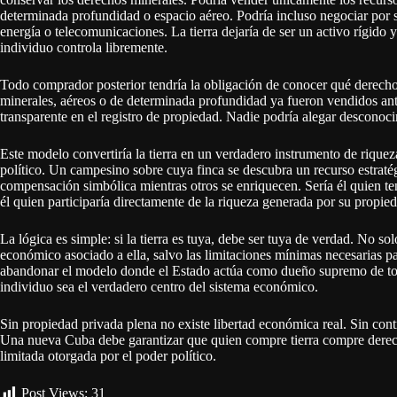
determinada profundidad o espacio aéreo. Podría incluso negociar por se
energía o telecomunicaciones. La tierra dejaría de ser un activo rígido 
individuo controla libremente.
Todo comprador posterior tendría la obligación de conocer qué derechos
minerales, aéreos o de determinada profundidad ya fueron vendidos ant
transparente en el registro de propiedad. Nadie podría alegar descono
Este modelo convertiría la tierra en un verdadero instrumento de rique
político. Un campesino sobre cuya finca se descubra un recurso estratég
compensación simbólica mientras otros se enriquecen. Sería él quien ten
él quien participaría directamente de la riqueza generada por su propie
La lógica es simple: si la tierra es tuya, debe ser tuya de verdad. No sol
económico asociado a ella, salvo las limitaciones mínimas necesarias 
abandonar el modelo donde el Estado actúa como dueño supremo de tod
individuo sea el verdadero centro del sistema económico.
Sin propiedad privada plena no existe libertad económica real. Sin contr
Una nueva Cuba debe garantizar que quien compre tierra compre derech
limitada otorgada por el poder político.
Post Views:
31