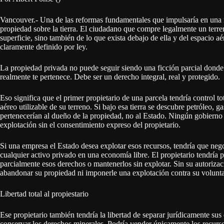
Vancouver.- Una de las reformas fundamentales que impulsaría en una n
propiedad sobre la tierra. El ciudadano que compre legalmente un terre
superficie, sino también de lo que exista debajo de ella y del espacio a
claramente definido por ley.
La propiedad privada no puede seguir siendo una ficción parcial donde e
realmente te pertenece. Debe ser un derecho integral, real y protegido.
Eso significa que el primer propietario de una parcela tendría control tot
aéreo utilizable de su terreno. Si bajo esa tierra se descubre petróleo, g
pertenecerían al dueño de la propiedad, no al Estado. Ningún gobierno p
explotación sin el consentimiento expreso del propietario.
Si una empresa el Estado desea explotar esos recursos, tendría que neg
cualquier activo privado en una economía libre. El propietario tendría p
parcialmente esos derechos o mantenerlos sin explotar. Sin su autorizac
abandonar su propiedad ni imponerle una explotación contra su volunt
Libertad total al propiestario
Ese propietario también tendría la libertad de separar jurídicamente sus
conservar los derechos minerales. Podría vender únicamente los recurs