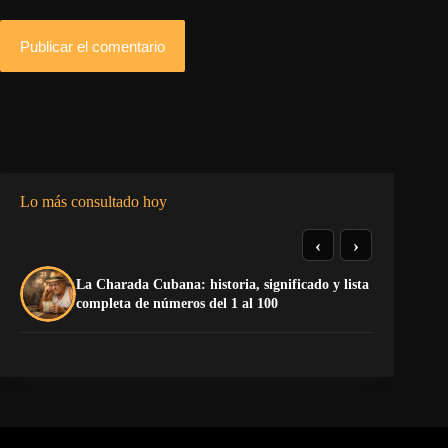
Publicar el comentario
Lo más consultado hoy
‹
›
La Charada Cubana: historia, significado y lista
Do
completa de números del 1 al 100
Es