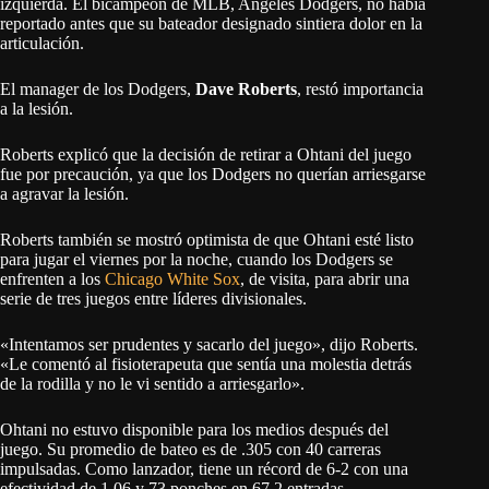
izquierda. El bicampeón de MLB, Angeles Dodgers, no había
reportado antes que su bateador designado sintiera dolor en la
articulación.
El manager de los Dodgers,
Dave Roberts
, restó importancia
a la lesión.
Roberts explicó que la decisión de retirar a Ohtani del juego
fue por precaución, ya que los Dodgers no querían arriesgarse
a agravar la lesión.
Roberts también se mostró optimista de que Ohtani esté listo
para jugar el viernes por la noche, cuando los Dodgers se
enfrenten a los
Chicago White Sox
, de visita, para abrir una
serie de tres juegos entre líderes divisionales.
«Intentamos ser prudentes y sacarlo del juego», dijo Roberts.
«Le comentó al fisioterapeuta que sentía una molestia detrás
de la rodilla y no le vi sentido a arriesgarlo».
Ohtani no estuvo disponible para los medios después del
juego. Su promedio de bateo es de .305 con 40 carreras
impulsadas. Como lanzador, tiene un récord de 6-2 con una
efectividad de 1.06 y 73 ponches en 67.2 entradas.