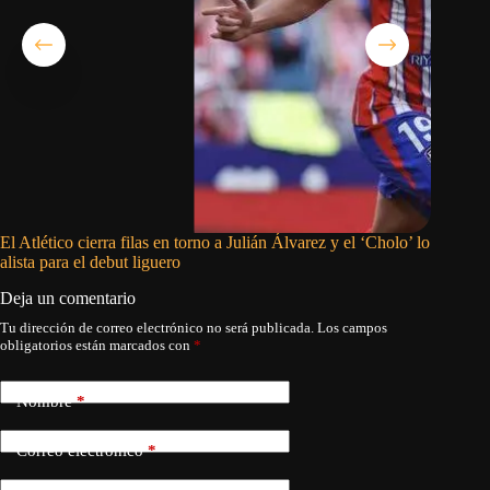
El Atlético cierra filas en torno a Julián Álvarez y el ‘Cholo’ lo
Campocor
alista para el debut liguero
Ligas co
Deja un comentario
Tu dirección de correo electrónico no será publicada.
Los campos
obligatorios están marcados con
*
Nombre
*
Correo electrónico
*