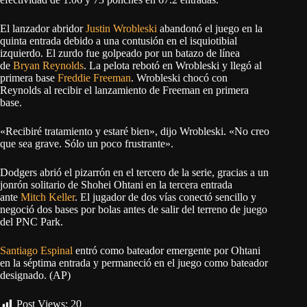
El lanzador abridor
Justin Wrobleski
abandonó el juego en la
quinta entrada debido a una contusión en el isquiotibial
izquierdo. El zurdo fue golpeado por un batazo de línea
de
Bryan Reynolds
. La pelota rebotó en Wrobleski y llegó al
primera base
Freddie Freeman
. Wrobleski chocó con
Reynolds al recibir el lanzamiento de Freeman en primera
base.
«Recibiré tratamiento y estaré bien», dijo Wrobleski. «No creo
que sea grave. Sólo un poco frustrante».
Dodgers abrió el pizarrón en el tercero de la serie, gracias a un
jonrón solitario de Shohei Ohtani en la tercera entrada
ante
Mitch Keller
. El jugador de dos vías conectó sencillo y
negoció dos bases por bolas antes de salir del terreno de juego
del PNC Park.
Santiago Espinal
entró como bateador emergente por Ohtani
en la séptima entrada y permaneció en el juego como bateador
designado. (AP)
Post Views:
20