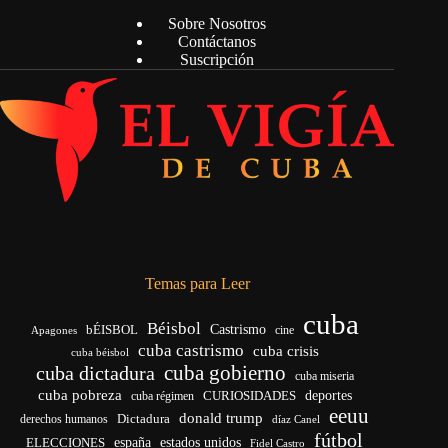
Sobre Nosotros
Contáctanos
Suscripción
Temas para Leer
cuba
Béisbol
bÉISBOL
Castrismo
cine
Apagones
cuba castrismo
cuba crisis
cuba béisbol
cuba gobierno
cuba dictadura
cuba miseria
cuba pobreza
deportes
cuba régimen
CURIOSIDADES
eeuu
donald trump
Dictadura
derechos humanos
díaz Canel
fútbol
ELECCIONES
españa
estados unidos
Fidel Castro