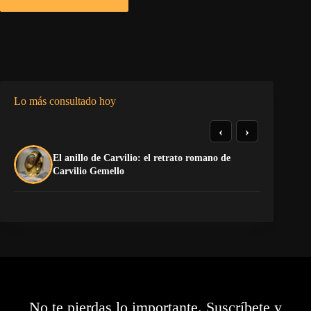
Lo más consultado hoy
‹
›
El anillo de Carvilio: el retrato romano de
El
Carvilio Gemello
No te pierdas lo importante. Suscríbete y