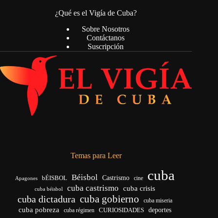
¿Qué es el Vigía de Cuba?
Sobre Nosotros
Contáctanos
Suscripción
Temas para Leer
cuba
Béisbol
bÉISBOL
Castrismo
cine
Apagones
cuba castrismo
cuba crisis
cuba béisbol
cuba gobierno
cuba dictadura
cuba miseria
cuba pobreza
CURIOSIDADES
deportes
cuba régimen