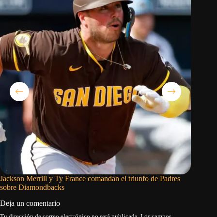
Jackson Merrill y Ty France comandan el triunfo de Padres
Braves a
sobre Diamondbacks
Deja un comentario
Tu dirección de correo electrónico no será publicada.
Los campos