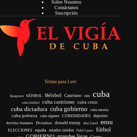
Sobre Nosotros
Contáctanos
Suscripción
Temas para Leer
cuba
Béisbol
bÉISBOL
Castrismo
cine
Apagones
cuba castrismo
cuba crisis
cuba béisbol
cuba gobierno
cuba dictadura
cuba miseria
cuba pobreza
deportes
cuba régimen
CURIOSIDADES
eeuu
donald trump
Dictadura
derechos humanos
díaz Canel
fútbol
ELECCIONES
españa
estados unidos
Fidel Castro
grandes ligas
GOBIERNO
Guerra