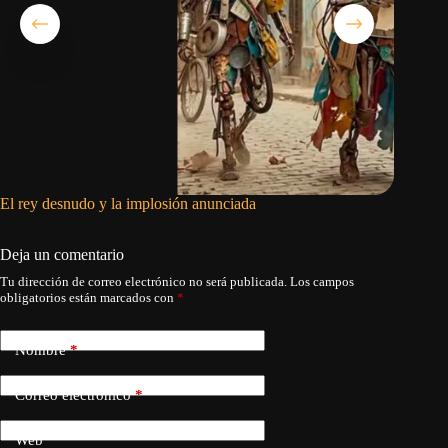
El rey desnudo y la implosión anunciada
El régim
reforzar
Deja un comentario
Tu dirección de correo electrónico no será publicada.
Los campos
obligatorios están marcados con
*
Nombre
*
Correo electrónico
*
Web