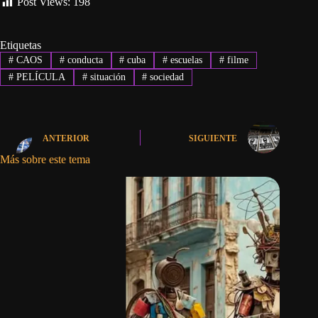
Post Views:
198
Etiquetas
#
CAOS
#
conducta
#
cuba
#
escuelas
#
filme
#
PELÍCULA
#
situación
#
sociedad
ANTERIOR
SIGUIENTE
Más sobre este tema