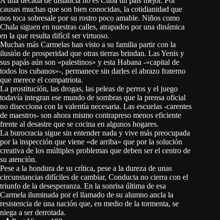
A una década de distancia no es Cuba un país mejor. Por
causas muchas que son bien conocidas, la cotidianidad que
nos toca sobresale por su rostro poco amable. Niños como
Chala siguen en nuestras calles, atrapados por una dinámica
en la que resulta difícil ser virtuoso.
Muchas más Carmelas han visto a su familia partir con la
ilusión de prosperidad que otras tierras brindan. Las Yenis y
sus papás aún son «palestinos» y esta Habana -«capital de
todos los cubanos»-, permanece sin darles el abrazo fraterno
que merece el compatriota.
La prostitución, las drogas, las peleas de perros y el juego
todavía integran ese mundo de sombras que la prensa oficial
no disecciona con la valentía necesaria. Las escuelas -carentes
de maestros- son ahora mismo contrapreso menos eficiente
frente al desastre que se cocina en algunos hogares.
La burocracia sigue sin entender nada y vive más preocupada
por la inspección que viene «de arriba» que por la solución
creativa de los múltiples problemas que deben ser el centro de
su atención.
Pese a la hondura de su crítica, pese a la dureza de unas
circunstancias difíciles de cambiar, Conducta no cierra con el
triunfo de la desesperanza. En la sonrisa última de esa
Carmela iluminada por el llamado de su alumno ancla la
resistencia de una nación que, en medio de la tormenta, se
niega a ser derrotada.