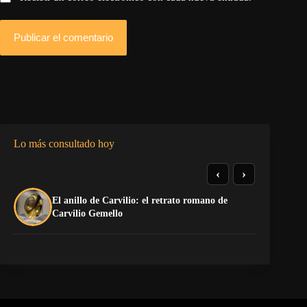
Publicar el comentario
Lo más consultado hoy
‹
›
El anillo de Carvilio: el retrato romano de
El
Carvilio Gemello