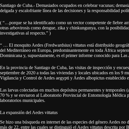
Santiago de Cuba.- Demasiados ocupados en celebrar vacunas; demasiad
delgada y escalofriante línea de las decisiones y la responsabilidad polít
( “…porque se ha identificado como un vector competente de fiebre amar
otras arbovirosis como dengue, zika y chinkungunya, con la posibilidad 
investigativas al respecto.” )
“ … El mosquito Aedes (Fredwardsius) vittatus está distribuido geográf
del Mediterráneo en Europa, predominantemente en toda África septent
Dominicana y, supuestamente, es el primer informe conocido para Las
En la provincia de Santiago de Cuba, las visitas de inspección y encues
septiembre de 2020 a todas las viviendas y locales ubicados en los 9 mu
Vigilancia y Control de Aedes aegypti y Aedes albopictus establecido en
Las larvas colectadas en muchos depósitos permanentes y temporales (art
70 % y se enviaron al Laboratorio Provincial de Entomología Médica par
laboratorios municipales.
La expansión del Aedes vittatus
Se hizo una búsqueda en internet de las especies del género Aedes no d
más de 22, entre las cuales se distinguió el Aedes vittatus descrita por 