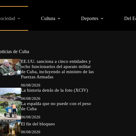
Sociedad
Cultura
Deportes
Del E
oticias de Cuba
EE.UU. sanciona a cinco entidades y
ocho funcionarios del aparato militar
de Cuba, incluyendo al ministro de las
Fuerzas Armadas
06/08/2026
La historia detrás de la foto (XCIV)
06/08/2026
La espalda que no puede con el peso
de Cuba
06/08/2026
El fin del bloqueo
06/08/2026