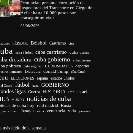
Denuncian presunta corrupción de
inspectores del Transporte en Ciego de
Ávila: hasta 10 000 pesos por
conseguir un viaje
06/08/2026
Béisbol
bÉISBOL
Castrismo
cine
agones
cuba
cuba castrismo
cuba crisis
cuba béisbol
cuba gobierno
uba dictadura
cuba miseria
uba pobreza
CURIOSIDADES
deportes
cuba régimen
donald trump
Dictadura
rechos humanos
díaz Canel
euu
españa
ELECCIONES
estados unidos
fútbol
GOBIERNO
del Castro
gaza
randes ligas
HISTORIA
Israel
Guerra
irán
noticias de cuba
MLB
MUNDO
ticias de cuba hoy
real madrid
Rusia
venezuela
vida
Trump
gimen cubano
Ucrania
yankees
o más leído de la semana