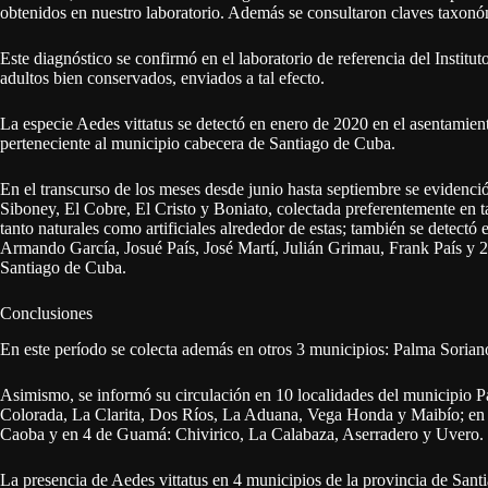
obtenidos en nuestro laboratorio. Además se consultaron claves taxonóm
Este diagnóstico se confirmó en el laboratorio de referencia del Instit
adultos bien conservados, enviados a tal efecto.
La especie Aedes vittatus se detectó en enero de 2020 en el asentamie
perteneciente al municipio cabecera de Santiago de Cuba.
En el transcurso de los meses desde junio hasta septiembre se evidenció
Siboney, El Cobre, El Cristo y Boniato, colectada preferentemente en ta
tanto naturales como artificiales alrededor de estas; también se detect
Armando García, Josué País, José Martí, Julián Grimau, Frank País y 2
Santiago de Cuba.
Conclusiones
En este período se colecta además en otros 3 municipios: Palma Soria
Asimismo, se informó su circulación en 10 localidades del municipio
Colorada, La Clarita, Dos Ríos, La Aduana, Vega Honda y Maibío; en
Caoba y en 4 de Guamá: Chivirico, La Calabaza, Aserradero y Uvero.
La presencia de Aedes vittatus en 4 municipios de la provincia de Sant