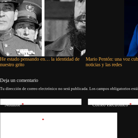
He estado pensando en… la identidad de
Mario Pentón: una voz cub
nuestro grito
noticias y las redes
Deja un comentario
Tu dirección de correo electrónico no será publicada.
Los campos obligatorios est
Nombre
*
Correo electrónico
*
Añadir comentario
*