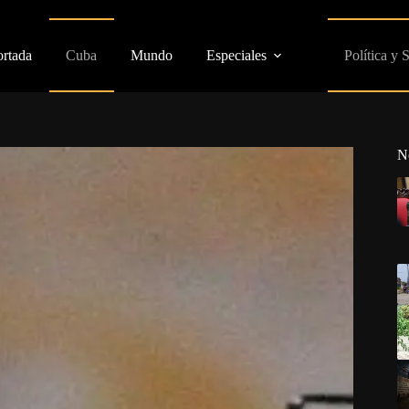
ortada
Cuba
Mundo
Especiales
Política y 
N