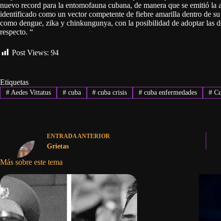
nuevo record para la entomofauna cubana, de manera que se emitió la ale
identificado como un vector competente de fiebre amarilla dentro de su 
como dengue, zika y chinkungunya, con la posibilidad de adoptar las dec
respecto. “
Post Views:
94
Etiquetas
#
Aedes Vittatus
#
cuba
#
cuba crisis
#
cuba enfermedades
#
Cu
ENTRADA
ANTERIOR
Grietas
Más sobre este tema