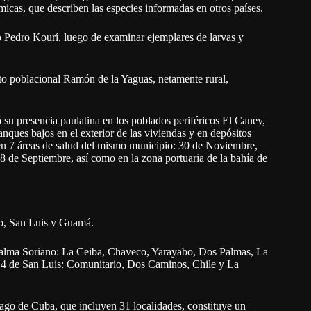
icas, que describen las especies informadas en otros países.
uto Pedro Kourí, luego de examinar ejemplares de larvas y
nto poblacional Ramón de la Yaguas, netamente rural,
 su presencia paulatina en los poblados periféricos El Caney,
nques bajos en el exterior de las viviendas y en depósitos
ó en 7 áreas de salud del mismo municipio: 30 de Noviembre,
8 de Septiembre, así como en la zona portuaria de la bahía de
no, San Luis y Guamá.
 Palma Soriano: La Ceiba, Chaveco, Yarayabo, Dos Palmas, La
 4 de San Luis: Comunitario, Dos Caminos, Chile y La
iago de Cuba, que incluyen 31 localidades, constituye un