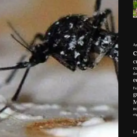
Ap
c
c
de
e
Fi
g
no
ré
L