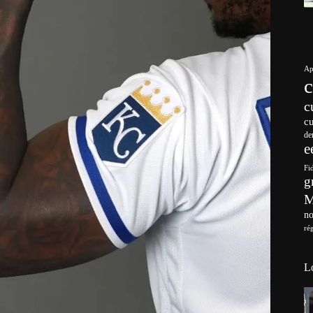
Ap
c
c
de
e
Fi
g
no
ré
L