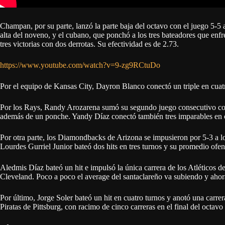
Champan, por su parte, lanzó la parte baja del octavo con el juego 5-5
alta del noveno, y el cubano, que ponchó a los tres bateadores que enfre
tres victorias con dos derrotas. Su efectividad es de 2.73.
https://www.youtube.com/watch?v=9-zg9RCtuDo
Por el equipo de Kansas City, Dayron Blanco conectó un triple en cuatr
Por los Rays, Randy Arozarena sumó su segundo juego consecutivo con t
además de un ponche. Yandy Díaz conectó también tres imparables en c
Por otra parte, los Diamondbacks de Arizona se impusieron por 5-3 a l
Lourdes Gurriel Junior bateó dos hits en tres turnos y su promedio ofen
Aledmis Díaz bateó un hit e impulsó la única carrera de los Atléticos d
Cleveland. Poco a poco el average del santaclareño va subiendo y ahor
Por último, Jorge Soler bateó un hit en cuatro turnos y anotó una carrer
Piratas de Pittsburg, con racimo de cinco carreras en el final del octav