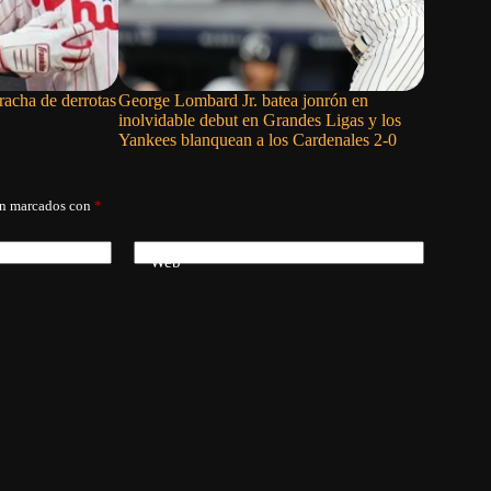
 racha de derrotas
George Lombard Jr. batea jonrón en
Alec Burl
inolvidable debut en Grandes Ligas y los
Cardinals
Yankees blanquean a los Cardenales 2-0
finalizar 
án marcados con
*
Web