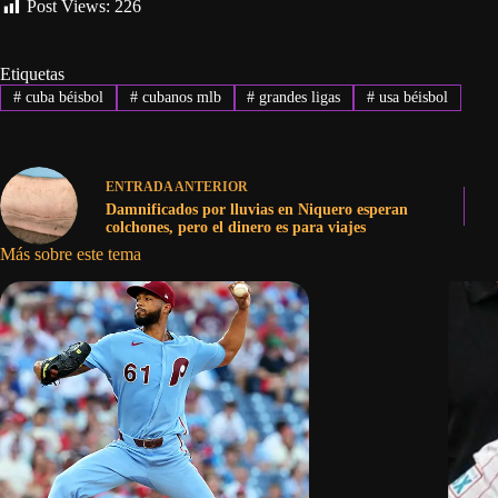
Post Views:
226
Etiquetas
#
cuba béisbol
#
cubanos mlb
#
grandes ligas
#
usa béisbol
ENTRADA
ANTERIOR
Damnificados por lluvias en Niquero esperan
colchones, pero el dinero es para viajes
Más sobre este tema