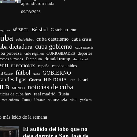
aprendieron nada
09/08/2026
Béisbol
bÉISBOL
Castrismo
cine
agones
cuba
cuba castrismo
cuba crisis
cuba béisbol
cuba gobierno
uba dictadura
cuba miseria
uba pobreza
deportes
cuba régimen
CURIOSIDADES
donald trump
Dictadura
rechos humanos
díaz Canel
euu
ELECCIONES
españa
estados unidos
fútbol
GOBIERNO
del Castro
gaza
randes ligas
HISTORIA
Israel
Guerra
irán
noticias de cuba
MLB
MUNDO
ticias de cuba hoy
real madrid
Rusia
venezuela
vida
Trump
gimen cubano
Ucrania
yankees
o más leído de la semana