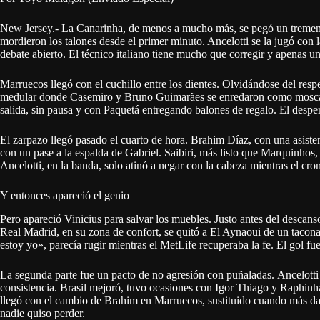
New Jersey.- La Canarinha, de menos a mucho más, se pegó un tremend
mordieron los talones desde el primer minuto. Ancelotti se la jugó con 
debate abierto. El técnico italiano tiene mucho que corregir y apenas u
Marruecos llegó con el cuchillo entre los dientes. Olvidándose del respe
medular donde Casemiro y Bruno Guimarães se enredaron como moscas. 
salida, sin pausa y con Paquetá entregando balones de regalo. El despert
El zarpazo llegó pasado el cuarto de hora. Brahim Díaz, con una asiste
con un pase a la espalda de Gabriel. Saibiri, más listo que Marquinhos, 
Ancelotti, en la banda, solo atinó a negar con la cabeza mientras el cro
Y entonces apareció el genio
Pero apareció Vinicius para salvar los muebles. Justo antes del descans
Real Madrid, en su zona de confort, se quitó a El Aynaoui de un taco
estoy yo», parecía rugir mientras el MetLife recuperaba la fe. El gol f
La segunda parte fue un pacto de no agresión con puñaladas. Ancelott
consistencia. Brasil mejoró, tuvo ocasiones con Igor Thiago y Raphinh
llegó con el cambio de Brahim en Marruecos, sustituido cuando más dañ
nadie quiso perder.