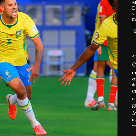
Ap
c
c
de
e
Fi
g
no
ré