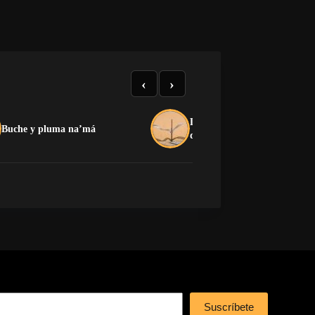
‹
›
La crítica que no devora: el
Buche y pluma na’má
dilema de la oposición cuban
Suscríbete