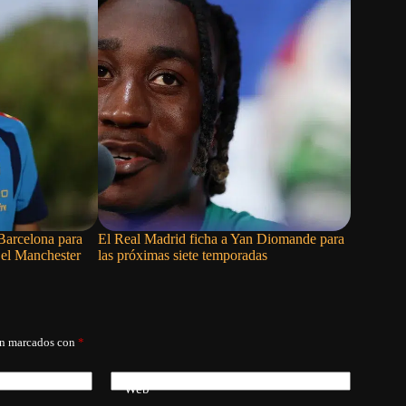
 Barcelona para
El Real Madrid ficha a Yan Diomande para
El Madrid
 el Manchester
las próximas siete temporadas
Rodri y M
Fiorentin
án marcados con
*
Web