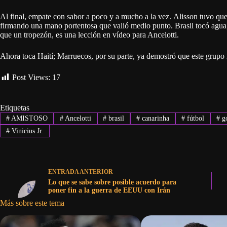
Al final, empate con sabor a poco y a mucho a la vez. Alisson tuvo que v
firmando una mano portentosa que valió medio punto. Brasil tocó agua,
que un tropezón, es una lección en vídeo para Ancelotti.
Ahora toca Haití; Marruecos, por su parte, ya demostró que este grupo n
Post Views:
17
Etiquetas
#
AMISTOSO
#
Ancelotti
#
brasil
#
canarinha
#
fútbol
#
go
#
Vinicius Jr.
ENTRADA
ANTERIOR
Lo que se sabe sobre posible acuerdo para
poner fin a la guerra de EEUU con Irán
Más sobre este tema