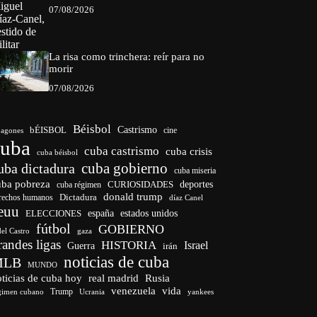
07/08/2026
La risa como trinchera: reír para no
morir
07/08/2026
Béisbol
bÉISBOL
Castrismo
cine
agones
cuba
cuba castrismo
cuba crisis
cuba béisbol
cuba gobierno
uba dictadura
cuba miseria
uba pobreza
CURIOSIDADES
deportes
cuba régimen
donald trump
Dictadura
rechos humanos
díaz Canel
euu
españa
ELECCIONES
estados unidos
fútbol
GOBIERNO
del Castro
gaza
randes ligas
HISTORIA
Israel
Guerra
irán
noticias de cuba
MLB
MUNDO
ticias de cuba hoy
real madrid
Rusia
venezuela
vida
Trump
gimen cubano
Ucrania
yankees