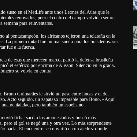
o susto en el MetLife ante unos Leones del Atlas que le
laterales renovados, pero el centro del campo volvió a ser un
na semana para reinventarse.
to al pentacampeón, los africanos tejieron una telaraña en la
La primera mitad fue un mal sueño para los brasileños: sin
ar fue a la fuerza.
ncia de esas que merecen marco, partió la defensa brasileña
picó el esférico por encima de Alisson. Silencio en la grada.
nómetro se volvía en contra.
o, Bruno Guimarães le sirvió un pase entre líneas y el del
nazo. Acto seguido, un zapatazo imparable para Bono. «Aquí
ue una genialidad, pero también un espejismo.
i movió ficha: sacó a los amonestados y buscó más
a, pero el gol se negó una y otra vez. Lo más sorprendente
o hacía. El encuentro se convirtió en un ajedrez donde