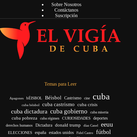
Sobre Nosotros
Contáctanos
Suscripción
Temas para Leer
cuba
Béisbol
bÉISBOL
Castrismo
cine
Apagones
cuba castrismo
cuba crisis
cuba béisbol
cuba gobierno
cuba dictadura
cuba miseria
cuba pobreza
CURIOSIDADES
deportes
cuba régimen
eeuu
donald trump
Dictadura
derechos humanos
díaz Canel
fútbol
españa
ELECCIONES
estados unidos
Fidel Castro