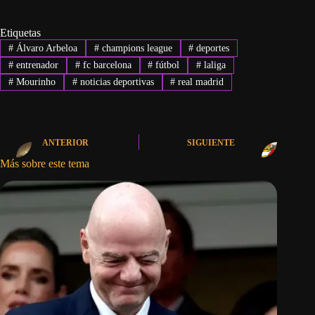
Etiquetas
#
Álvaro Arbeloa
#
champions league
#
deportes
#
entrenador
#
fc barcelona
#
fútbol
#
laliga
#
Mourinho
#
noticias deportivas
#
real madrid
ANTERIOR
SIGUIENTE
Más sobre este tema