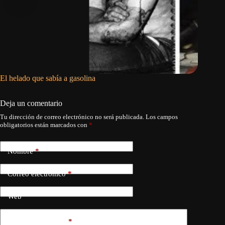
El helado que sabía a gasolina
Los ingl
Deja un comentario
Tu dirección de correo electrónico no será publicada.
Los campos
obligatorios están marcados con
*
Nombre
*
Correo electrónico
*
Web
Añadir comentario
*