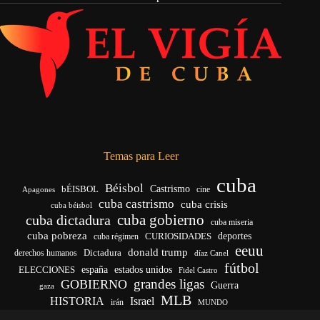
Temas para Leer
cuba
Béisbol
bÉISBOL
Castrismo
cine
Apagones
cuba castrismo
cuba crisis
cuba béisbol
cuba gobierno
cuba dictadura
cuba miseria
cuba pobreza
deportes
cuba régimen
CURIOSIDADES
eeuu
donald trump
Dictadura
derechos humanos
díaz Canel
fútbol
ELECCIONES
españa
estados unidos
Fidel Castro
grandes ligas
GOBIERNO
Guerra
gaza
MLB
HISTORIA
Israel
irán
MUNDO
noticias de cuba