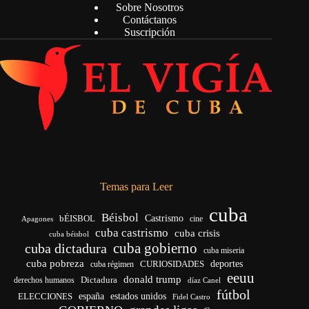
Sobre Nosotros
Contáctanos
Suscripción
Temas para Leer
cuba
Béisbol
bÉISBOL
Castrismo
cine
Apagones
cuba castrismo
cuba crisis
cuba béisbol
cuba gobierno
cuba dictadura
cuba miseria
cuba pobreza
deportes
cuba régimen
CURIOSIDADES
eeuu
donald trump
Dictadura
derechos humanos
díaz Canel
fútbol
ELECCIONES
españa
estados unidos
Fidel Castro