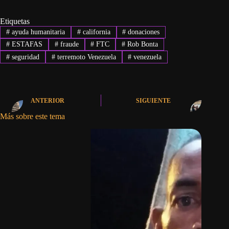
Etiquetas
#
ayuda humanitaria
#
california
#
donaciones
#
ESTAFAS
#
fraude
#
FTC
#
Rob Bonta
#
seguridad
#
terremoto Venezuela
#
venezuela
ANTERIOR
SIGUIENTE
Más sobre este tema