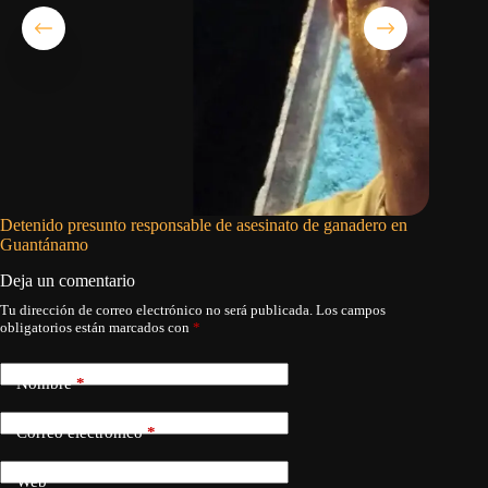
Detenido presunto responsable de asesinato de ganadero en
La ONU 
Guantánamo
apagón s
Deja un comentario
Tu dirección de correo electrónico no será publicada.
Los campos
obligatorios están marcados con
*
Nombre
*
Correo electrónico
*
Web