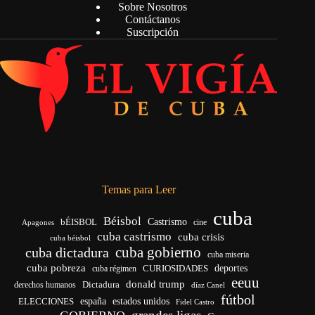
Sobre Nosotros
Contáctanos
Suscripción
Temas para Leer
cuba
Béisbol
bÉISBOL
Castrismo
cine
Apagones
cuba castrismo
cuba crisis
cuba béisbol
cuba gobierno
cuba dictadura
cuba miseria
cuba pobreza
deportes
cuba régimen
CURIOSIDADES
eeuu
donald trump
Dictadura
derechos humanos
díaz Canel
fútbol
ELECCIONES
españa
estados unidos
Fidel Castro