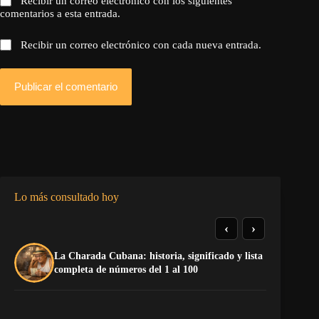
Recibir un correo electrónico con los siguientes
comentarios a esta entrada.
Recibir un correo electrónico con cada nueva entrada.
Publicar el comentario
Lo más consultado hoy
‹
›
La Charada Cubana: historia, significado y lista
El
completa de números del 1 al 100
de