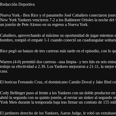
Redacción Deportiva
Nueva York.- Ben Rice y el panameño José Caballero conectaron jonron
New York Yankees vencieron 7-2 a los Baltimore Orioles la noche del v
un jonrón de Pete Alonso en su regreso a Nueva York.
Caballero, aprovechando al máximo su oportunidad de jugar mientras e
hombro, rompió el empate 1-1 cuando conectó un cuadrangular solitari
Rice pegó un batazo de tres carreras más tarde en el episodio, con lo q
Warren (4-0) permitió dos carreras –una limpia– y tres hits en seis ent
redujo su efectividad a 2.39. Los Yankees mejoraron a 21-11, la mejor 
casa.
El boricua Fernando Cruz, el dominicano Camilo Doval y Jake Bird com
Cody Bellinger puso al frente a los Yankees con un doble productor en
abrió la segunda con su quinto jonrón, al enviar un sinker al segundo n
York Mets durante la temporada baja tras firmar un contrato de 155 mil
El jardinero derecho de los Yankees, Aaron Judge, le robó un extraba