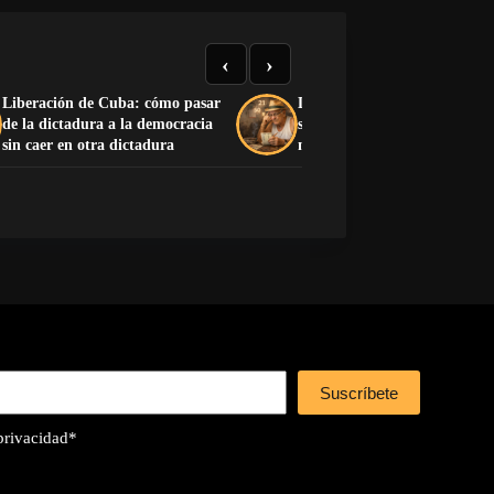
‹
›
Liberación de Cuba: cómo pasar
La Charada Cubana: historia
de la dictadura a la democracia
significado y lista completa d
sin caer en otra dictadura
números del 1 al 100
Suscríbete
 privacidad
*