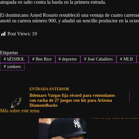
atrapada en salto contra la barda en la primera entrada.
El dominicano Amed Rosario restableció una ventaja de cuatro carreras 
anotó su carrera número 900, y añadió un sencillo productor en la octa
Post Views:
19
Etiquetas
#
bÉISBOL
#
Ben Rice
#
deportes
#
José Caballero
#
MLB
#
yankees
ENTRADA
ANTERIOR
Ildemaro Vargas fija récord para venezolanos
con racha de 27 juegos con hit para Arizona
Diamondbacks
Más sobre este tema