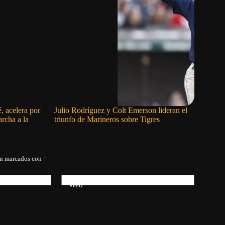
, acelera por
Julio Rodríguez y Colt Emerson lideran el
Red Sox a
rcha a la
triunfo de Marineros sobre Tigres
ha ganado
án marcados con
*
Web