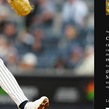
Ap
c
c
de
e
Fi
g
no
ré
L