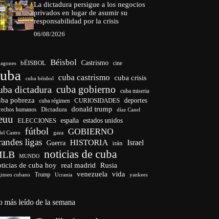
La dictadura persigue a los negocios
privados en lugar de asumir su
responsabilidad por la crisis
06/08/2026
Béisbol
bÉISBOL
Castrismo
cine
agones
cuba
cuba castrismo
cuba crisis
cuba béisbol
cuba gobierno
uba dictadura
cuba miseria
uba pobreza
CURIOSIDADES
deportes
cuba régimen
donald trump
Dictadura
rechos humanos
díaz Canel
euu
españa
ELECCIONES
estados unidos
fútbol
GOBIERNO
del Castro
gaza
randes ligas
HISTORIA
Israel
Guerra
irán
noticias de cuba
MLB
MUNDO
ticias de cuba hoy
real madrid
Rusia
venezuela
vida
Trump
gimen cubano
Ucrania
yankees
o más leído de la semana