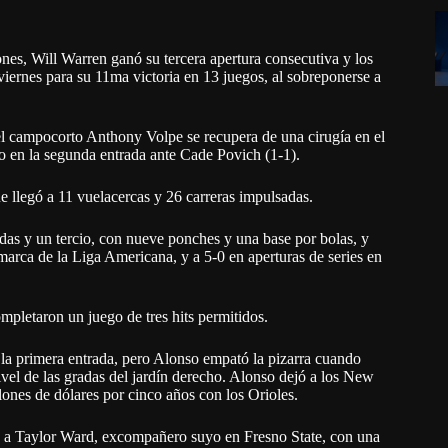
es, Will Warren ganó su tercera apertura consecutiva y los
iernes para su 11ma victoria en 13 juegos, al sobreponerse a
l campocorto Anthony Volpe se recupera de una cirugía en el
o en la segunda entrada ante Cade Povich (1-1).
ue llegó a 11 vuelacercas y 26 carreras impulsadas.
radas y un tercio, con nueve ponches y una base por bolas, y
marca de la Liga Americana, y a 5-0 en aperturas de series en
pletaron un juego de tres hits permitidos.
 la primera entrada, pero Alonso empató la pizarra cuando
ivel de las gradas del jardín derecho. Alonso dejó a los New
lones de dólares por cinco años con los Orioles.
se a Taylor Ward, excompañero suyo en Fresno State, con una