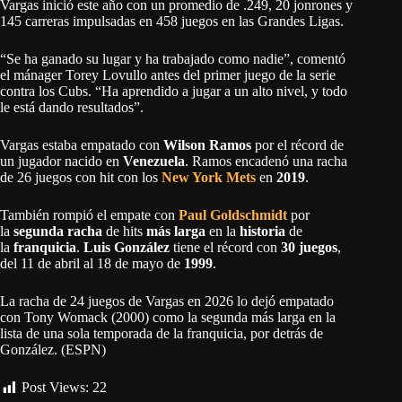
Vargas inició este año con un promedio de .249, 20 jonrones y
145 carreras impulsadas en 458 juegos en las Grandes Ligas.
“Se ha ganado su lugar y ha trabajado como nadie”, comentó
el mánager Torey Lovullo antes del primer juego de la serie
contra los Cubs. “Ha aprendido a jugar a un alto nivel, y todo
le está dando resultados”.
Vargas estaba empatado con
Wilson Ramos
por el récord de
un jugador nacido en
Venezuela
. Ramos encadenó una racha
de 26 juegos con hit con los
New York Mets
en
2019
.
También rompió el empate con
Paul Goldschmidt
por
la
segunda racha
de hits
más larga
en la
historia
de
la
franquicia
.
Luis González
tiene el récord con
30 juegos
,
del 11 de abril al 18 de mayo de
1999
.
La racha de 24 juegos de Vargas en 2026 lo dejó empatado
con Tony Womack (2000) como la segunda más larga en la
lista de una sola temporada de la franquicia, por detrás de
González. (ESPN)
Post Views:
22