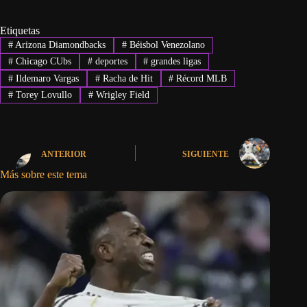
Etiquetas
#
Arizona Diamondbacks
#
Béisbol Venezolano
#
Chicago CUbs
#
deportes
#
grandes ligas
#
Ildemaro Vargas
#
Racha de Hit
#
Récord MLB
#
Torey Lovullo
#
Wrigley Field
ANTERIOR
SIGUIENTE
Más sobre este tema