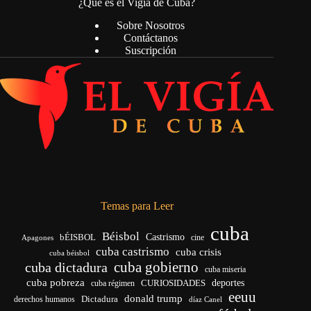
¿Qué es el Vigía de Cuba?
Sobre Nosotros
Contáctanos
Suscripción
Temas para Leer
cuba
Béisbol
bÉISBOL
Castrismo
cine
Apagones
cuba castrismo
cuba crisis
cuba béisbol
cuba gobierno
cuba dictadura
cuba miseria
cuba pobreza
CURIOSIDADES
deportes
cuba régimen
eeuu
donald trump
Dictadura
derechos humanos
díaz Canel