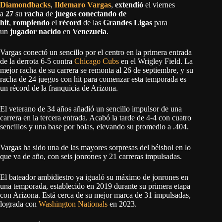
Diamondbacks
,
Ildemaro Vargas
,
extendió
el viernes
a
27
su
racha
de
juegos conectando de
hit
,
rompiendo
el
récord
de las
Grandes Ligas
para
un
jugador nacido
en
Venezuela
.
Vargas conectó un sencillo por el centro en la primera entrada
de la derrota 6-5 contra
Chicago Cubs
en el Wrigley Field. La
mejor racha de su carrera se remonta al 26 de septiembre, y su
racha de 24 juegos con hit para comenzar esta temporada es
un récord de la franquicia de Arizona.
El veterano de 34 años añadió un sencillo impulsor de una
carrera en la tercera entrada. Acabó la tarde de 4-4 con cuatro
sencillos y una base por bolas, elevando su promedio a .404.
Vargas ha sido una de las mayores sorpresas del béisbol en lo
que va de año, con seis jonrones y 21 carreras impulsadas.
El bateador ambidiestro ya igualó su máximo de jonrones en
una temporada, establecido en 2019 durante su primera etapa
con Arizona. Está cerca de su mejor marca de 31 impulsadas,
lograda con
Washington Nationals
en 2023.