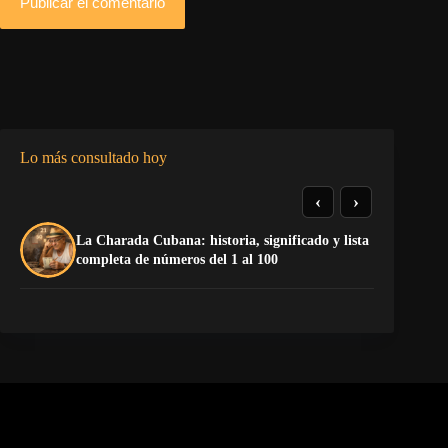
Publicar el comentario
Lo más consultado hoy
‹
›
La Charada Cubana: historia, significado y lista
La
completa de números del 1 al 100