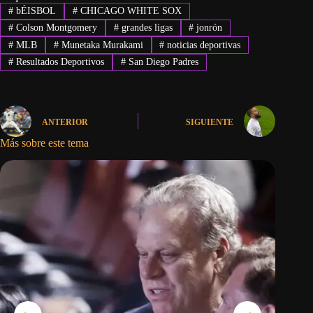
#
bÉISBOL
#
CHICAGO WHITE SOX
#
Colson Montgomery
#
grandes ligas
#
jonrón
#
MLB
#
Munetaka Murakami
#
noticias deportivas
#
Resultados Deportivos
#
San Diego Padres
ANTERIOR
SIGUIENTE
Más sobre este tema