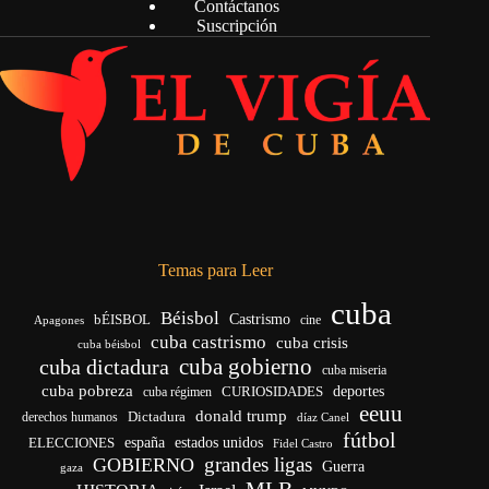
Contáctanos
Suscripción
Temas para Leer
cuba
Béisbol
bÉISBOL
Castrismo
cine
Apagones
cuba castrismo
cuba crisis
cuba béisbol
cuba gobierno
cuba dictadura
cuba miseria
cuba pobreza
deportes
cuba régimen
CURIOSIDADES
eeuu
donald trump
Dictadura
derechos humanos
díaz Canel
fútbol
ELECCIONES
españa
estados unidos
Fidel Castro
grandes ligas
GOBIERNO
Guerra
gaza