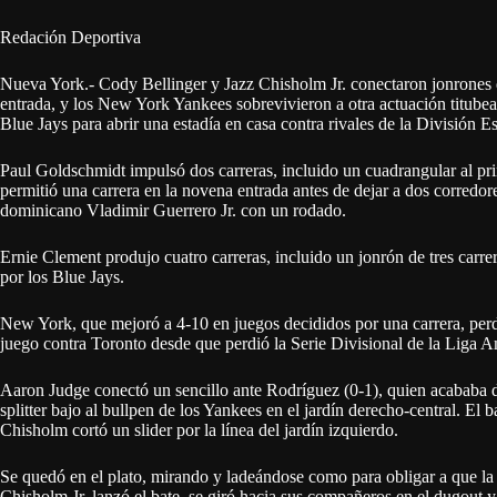
Redación Deportiva
Nueva York.- Cody Bellinger y Jazz Chisholm Jr. conectaron jonrones d
entrada, y los New York Yankees sobrevivieron a otra actuación titube
Blue Jays para abrir una estadía en casa contra rivales de la División E
Paul Goldschmidt impulsó dos carreras, incluido un cuadrangular al pr
permitió una carrera en la novena entrada antes de dejar a dos corredor
dominicano Vladimir Guerrero Jr. con un rodado.
Ernie Clement produjo cuatro carreras, incluido un jonrón de tres carr
por los Blue Jays.
New York, que mejoró a 4-10 en juegos decididos por una carrera, perdí
juego contra Toronto desde que perdió la Serie Divisional de la Liga 
Aaron Judge conectó un sencillo ante Rodríguez (0-1), quien acababa d
splitter bajo al bullpen de los Yankees en el jardín derecho-central. El
Chisholm cortó un slider por la línea del jardín izquierdo.
Se quedó en el plato, mirando y ladeándose como para obligar a que la 
Chisholm Jr. lanzó el bate, se giró hacia sus compañeros en el dugout y