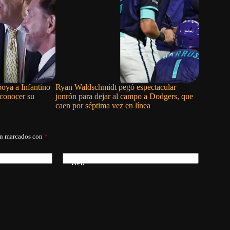
oya a Infantino
Ryan Waldschmidt pegó espectacular
Cam Smith
sconocer su
jonrón para dejar al campo a Dodgers, que
con los P
caen por séptima vez en línea
án marcados con
*
Web