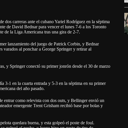
e dos carreras ante el cubano Yariel Rodríguez en la séptima
ante de David Bednar para vencer el lunes 7-6 a los Toronto
ste de la Liga Americana tras una gira de 2-7.
imer lanzamiento del juego de Patrick Corbin, y Bednar
es varados al ponchar a George Springer y retirar al
eras, y Springer conectó su primer jonrón desde el 30 de marzo
a 3-1 en la cuarta entrada y 5-3 en la séptima en su primer
Americana del año pasado.
e entrar como relevista con dos outs, y Bellinger envió un
 bateador emergente Trent Grisham recibió base por bolas y
pelota quedara buena, y esta golpeó el poste de foul.
 se golpeó el pecho, y luego hizo un gesto de tiro de