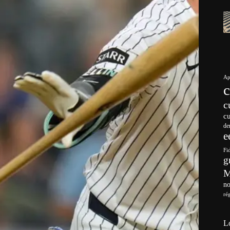
Ap
c
c
de
e
Fi
g
no
ré
L