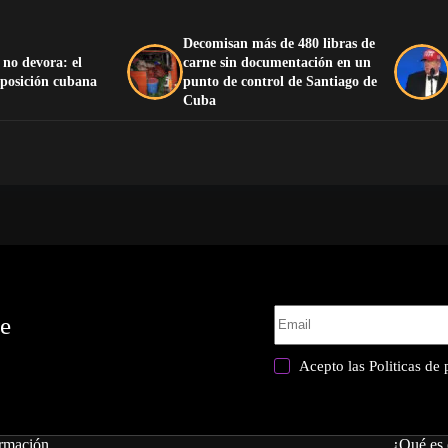
Decomisan más de 480 libras de
 no devora: el
carne sin documentación en un
oposición cubana
punto de control de Santiago de
Cuba
te
Acepto las
Politicas de
rmación
¿Qué es 