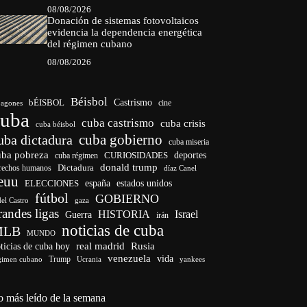
08/08/2026
Donación de sistemas fotovoltaicos
evidencia la dependencia energética
del régimen cubano
08/08/2026
Béisbol
bÉISBOL
Castrismo
cine
agones
cuba
cuba castrismo
cuba crisis
cuba béisbol
cuba gobierno
uba dictadura
cuba miseria
uba pobreza
deportes
cuba régimen
CURIOSIDADES
donald trump
Dictadura
rechos humanos
díaz Canel
euu
ELECCIONES
españa
estados unidos
fútbol
GOBIERNO
del Castro
gaza
randes ligas
HISTORIA
Israel
Guerra
irán
noticias de cuba
MLB
MUNDO
ticias de cuba hoy
real madrid
Rusia
venezuela
vida
Trump
gimen cubano
Ucrania
yankees
o más leído de la semana