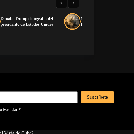
‹
›
Donald Trump: biografía del
Martí y la peligrosa fabricac
presidente de Estados Unidos
héroes
Suscríbete
 privacidad
*
el Vigía de Cuba?