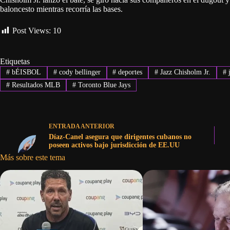
baloncesto mientras recorría las bases.
Post Views:
10
Etiquetas
#
bÉISBOL
#
cody bellinger
#
deportes
#
Jazz Chisholm Jr.
#
j
#
Resultados MLB
#
Toronto Blue Jays
ENTRADA
ANTERIOR
Díaz-Canel asegura que dirigentes cubanos no
poseen activos bajo jurisdicción de EE.UU
Más sobre este tema