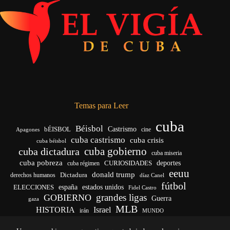
Temas para Leer
cuba
Béisbol
bÉISBOL
Castrismo
cine
Apagones
cuba castrismo
cuba crisis
cuba béisbol
cuba gobierno
cuba dictadura
cuba miseria
cuba pobreza
deportes
cuba régimen
CURIOSIDADES
eeuu
donald trump
Dictadura
derechos humanos
díaz Canel
fútbol
ELECCIONES
españa
estados unidos
Fidel Castro
grandes ligas
GOBIERNO
Guerra
gaza
MLB
HISTORIA
Israel
irán
MUNDO
noticias de cuba
noticias de cuba hoy
real madrid