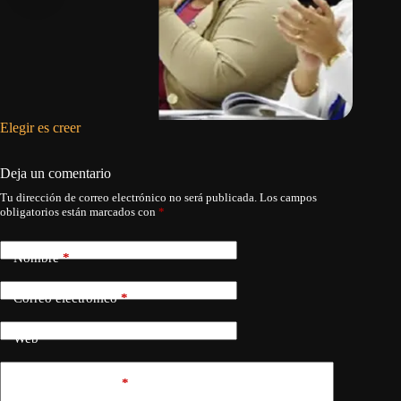
Elegir es creer
El rey d
Deja un comentario
Tu dirección de correo electrónico no será publicada.
Los campos
obligatorios están marcados con
*
Nombre
*
Correo electrónico
*
Web
Añadir comentario
*