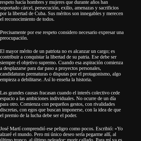
respeto hacia hombres y mujeres que durante años han
soportado cárcel, persecución, exilio, amenazas y sacrificios
por la libertad de Cuba. Sus méritos son innegables y merecen
el reconocimiento de todos.
Precisamente por ese respeto considero necesario expresar una
preocupación.
El mayor mérito de un patriota no es alcanzar un cargo; es
contribuir a conquistar la libertad de su patria. Ese debe ser
siempre el objetivo supremo. Cuando esa aspiración comienza
a desplazarse para dar paso a proyectos personales,
candidaturas prematuras o disputas por el protagonismo, algo
empieza a debilitarse. Así lo enseña la historia.
Las grandes causas fracasan cuando el interés colectivo cede
espacio a las ambiciones individuales. No ocurre de un día
para otro. Comienza con pequeños gestos, con rivalidades
discretas, con egos que buscan imponerse, con la idea de que
el premio de la lucha debe ser el poder.
José Martí comprendió ese peligro como pocos. Escribió: «Yo
alzaré el mundo. Pero mi único deseo sería pegarme allí, al
último tronco, al último peleador: morir callado. Para mí ya es