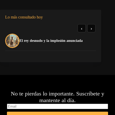
Lo más consultado hoy
‹
›
El
El rey desnudo y la implosión anunciada
Ca
No te pierdas lo importante. Suscríbete y
mantente al día.