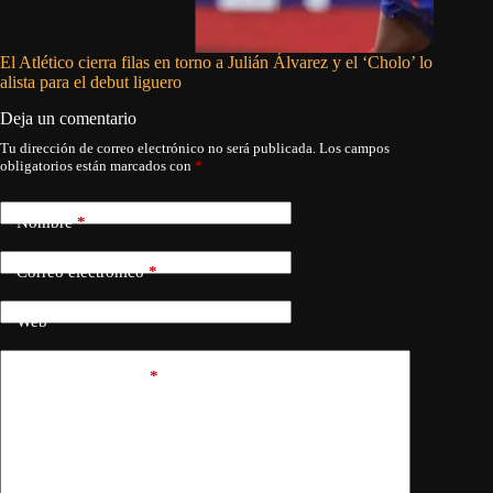
El Atlético cierra filas en torno a Julián Álvarez y el ‘Cholo’ lo
Tatis Jr
alista para el debut liguero
vs Astro
Deja un comentario
Tu dirección de correo electrónico no será publicada.
Los campos
obligatorios están marcados con
*
Nombre
*
Correo electrónico
*
Web
Añadir comentario
*