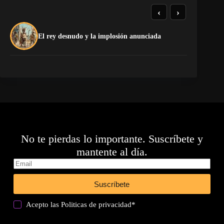
‹
›
El
El rey desnudo y la implosión anunciada
Ca
No te pierdas lo importante. Suscríbete y
mantente al día.
Suscríbete
Acepto las
Politicas de privacidad
*