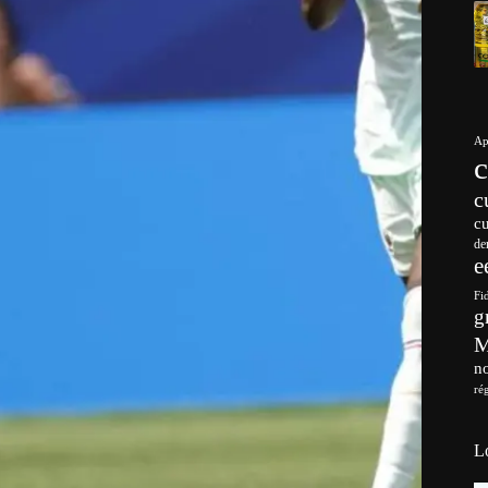
Ap
c
c
de
e
Fi
g
no
ré
L