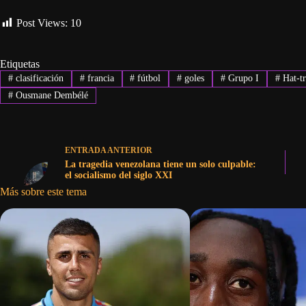
Post Views:
10
Etiquetas
#
clasificación
#
francia
#
fútbol
#
goles
#
Grupo I
#
Hat-tr
#
Ousmane Dembélé
ENTRADA
ANTERIOR
La tragedia venezolana tiene un solo culpable:
el socialismo del siglo XXI
Más sobre este tema