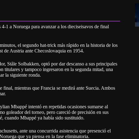
4-1 a Noruega para avanzar a los dieciseisavos de final
inutos, el segundo hat-trick más rápido en la historia de los
st de Austria ante Checoslovaquia en 1954.
dor, Ståle Solbakken, optó por dar descanso a sus principales
n titulares y tampoco ingresaron en la segunda mitad, una
r la siguiente ronda.
de final, mientras que Francia se medirá ante Suecia. Ambos
ar.
Kylian Mbappé intentó en repetidas ocasiones sumarse al
mo goleador del torneo, pero careció de precisión en sus
ué, cuando Mbappé ya había sido sustituido.
husetts, ante una concurrida asistencia que presenció el
oruega que ya piensa en la fase eliminatoria.