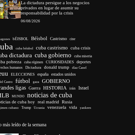
La dictadura persigue a los negocios
privados en lugar de asumir su
responsabilidad por la crisis
06/08/2026
Béisbol
bÉISBOL
Castrismo
cine
agones
cuba
cuba castrismo
cuba crisis
cuba béisbol
cuba gobierno
uba dictadura
cuba miseria
uba pobreza
CURIOSIDADES
deportes
cuba régimen
donald trump
Dictadura
rechos humanos
díaz Canel
euu
españa
ELECCIONES
estados unidos
fútbol
GOBIERNO
del Castro
gaza
randes ligas
HISTORIA
Israel
Guerra
irán
noticias de cuba
MLB
MUNDO
ticias de cuba hoy
real madrid
Rusia
venezuela
vida
Trump
gimen cubano
Ucrania
yankees
o más leído de la semana