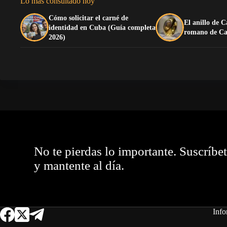
Lo más consultado hoy
Cómo solicitar el carné de
El anillo de C
identidad en Cuba (Guía completa
romano de Ca
2026)
No te pierdas lo importante. Suscríbe
y mantente al día.
Info