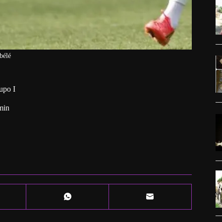
bélé
upo I
min