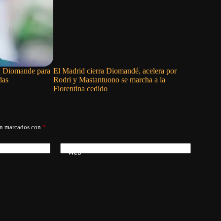
an Diomande para
El Madrid cierra Diomandé, acelera por
Figo exig
das
Rodri y Mastantuono se marcha a la
carta sin
Fiorentina cedido
tratado d
án marcados con
*
Web