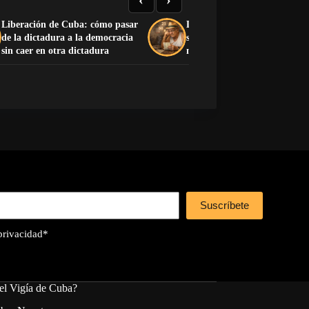
Liberación de Cuba: cómo pasar
La Charada Cubana: historia
de la dictadura a la democracia
significado y lista completa d
sin caer en otra dictadura
números del 1 al 100
Suscríbete
 privacidad
*
el Vigía de Cuba?