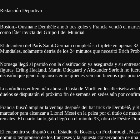
Redacción Deportiva
Boston.- Ousmane Dembélé anotó tres goles y Francia venció el martes 
como líder invicta del Grupo I del Mundial.
El delantero del París Saint-Germain completó su triplete en apenas 32 m
Mundiales, solamente detrás de los 24 minutos que necesitó Erich Prob
Noruega llegó al partido con la clasificación ya asegurada y su entrena
figuras. Erling Haaland, Martin Ødegaard y Alexander Sørloth no fuero
decisión que generó aplausos entre quienes ven con buenos ojos prioriza
Los nórdicos enfrentarán ahora a Costa de Marfil en los dieciseisavos 
duelos se disputarán el próximo fin de semana en sedes aún por confirm
Francia buscó ampliar la ventaja después del hat-trick de Dembélé, y 
marcador para alcanzar a Lionel Messi en la pelea por el título de máxi
remates. El cuarto tanto galo llegó en el minuto 93, obra de Désiré Do
El encuentro se disputó en el Estadio de Boston, en Foxborough, Massac
dominio tempranero de los franceses y la apuesta conservadora de una N