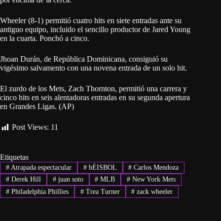
Wheeler (8-1) permitió cuatro hits en siete entradas ante su
antiguo equipo, incluido el sencillo productor de Jared Young
en la cuarta. Ponchó a cinco.
Jhoan Durán, de República Dominicana, consiguió su
vigésimo salvamento con una novena entrada de un solo hit.
El zurdo de los Mets, Zach Thornton, permitió una carrera y
cinco hits en seis alentadoras entradas en su segunda apertura
en Grandes Ligas. (AP)
Post Views:
11
Etiquetas
#
Atrapada espectacular
#
bÉISBOL
#
Carlos Mendoza
#
Derek Hill
#
juan soto
#
MLB
#
New York Mets
#
Philadelphia Phillies
#
Trea Turner
#
zack wheeler