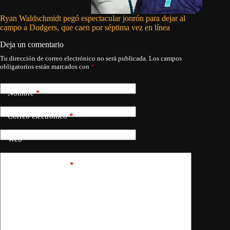
Ryan Waldschmidt pegó espectacular jonrón para dejar al
Cam Smit
campo a Dodgers, que caen por séptima vez en línea
da triun
Deja un comentario
Tu dirección de correo electrónico no será publicada.
Los campos
obligatorios están marcados con
*
Nombre
*
Correo electrónico
*
Web
Añadir comentario
*