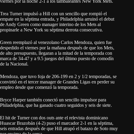
viernes por la noche 2-1 a los tambaleantes New York Mets.
Trea Turner impulsó a Hill con un sencillo que rompió el
empate en la séptima entrada, y Philadelphia arruinó el debut
de Andy Green como manager interino de los Mets al
propinarle a New York su séptima derrota consecutiva.
Green reemplazó al venezolano Carlos Mendoza, quien fue
despedido el viernes por la mañana después de que los Mets,
de alto presupuesto, llegaran a la mitad de la temporada con
marca de 34-47 y a 9.5 juegos del último puesto de comodín
de la Nacional.
Mendoza, que tuvo foja de 206-199 en 2 y 1/2 temporadas, se
convirtió en el tercer manager de Grandes Ligas en perder su
empleo desde que comenzó la temporada.
Bryce Harper también conectó un sencillo impulsor para
Philadelphia, que ha ganado cuatro seguidos y seis de siete.
El hit de Turner con dos outs ante el relevista dominicano
Huascar Brazobán (4-2) puso el marcador 2-1 en la séptima,
seis entradas después de que Hill atrapó el batazo de Soto muy
por encima de la cerca.