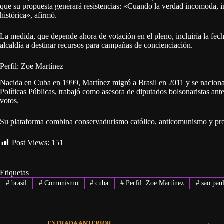
que su propuesta generará resistencias: «Cuando la verdad incomoda, i
histórica», afirmó.
La medida, que depende ahora de votación en el pleno, incluiría la fecha
alcaldía a destinar recursos para campañas de concienciación.
Perfil: Zoe Martínez
Nacida en Cuba en 1999, Martínez migró a Brasil en 2011 y se nacion
Políticas Públicas, trabajó como asesora de diputados bolsonaristas an
votos.
Su plataforma combina conservadurismo católico, anticomunismo y pro
Post Views:
151
Etiquetas
#
brasil
#
Comunismo
#
cuba
#
Perfil: Zoe Martínez
#
sao pau
ENTRADA
ANTERIOR