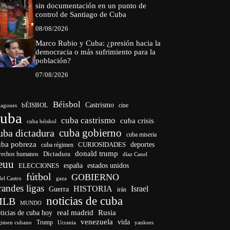
sin documentación en un punto de
control de Santiago de Cuba
08/08/2026
Marco Rubio y Cuba: ¿presión hacia la
democracia o más sufrimiento para la
población?
07/08/2026
Béisbol
bÉISBOL
Castrismo
cine
agones
cuba
cuba castrismo
cuba crisis
cuba béisbol
cuba gobierno
uba dictadura
cuba miseria
uba pobreza
deportes
cuba régimen
CURIOSIDADES
donald trump
Dictadura
rechos humanos
díaz Canel
euu
ELECCIONES
españa
estados unidos
fútbol
GOBIERNO
del Castro
gaza
randes ligas
HISTORIA
Israel
Guerra
irán
noticias de cuba
MLB
MUNDO
ticias de cuba hoy
real madrid
Rusia
venezuela
vida
Trump
gimen cubano
Ucrania
yankees