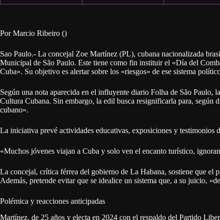
Por Marcio Ribeiro ()
Sao Paulo.- La concejal Zoe Martínez (PL), cubana nacionalizada brasi
Municipal de São Paulo. Este tiene como fin instituir el «Día del Co
Cuba». Su objetivo es alertar sobre los «riesgos» de ese sistema político y
Según una nota aparecida en el influyente diario Folha de São Paulo, la
Cultura Cubana. Sin embargo, la edil busca resignificarla para, según 
cubano».
La iniciativa prevé actividades educativas, exposiciones y testimonios d
«Muchos jóvenes viajan a Cuba y solo ven el encanto turístico, ignoran
La concejal, crítica férrea del gobierno de La Habana, sostiene que el
Además, pretende evitar que se idealice un sistema que, a su juicio, «de
Polémica y reacciones anticipadas
Martínez, de 25 años y electa en 2024 con el respaldo del Partido Libe