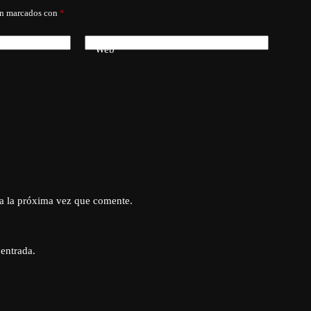
án marcados con
*
Web
a la próxima vez que comente.
 entrada.