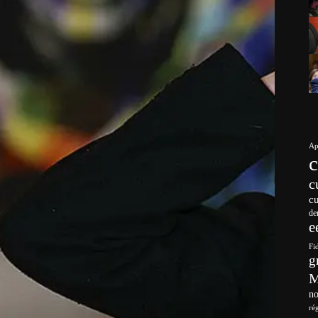
Ap
c
c
de
e
Fi
g
no
ré