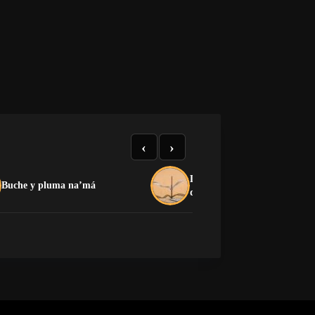
‹
›
La crítica que no devora: el
Buche y pluma na’má
dilema de la oposición cuban