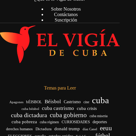
Sobre Nosotros
Contáctanos
Suscripción
Temas para Leer
cuba
Béisbol
bÉISBOL
Castrismo
cine
Apagones
cuba castrismo
cuba crisis
cuba béisbol
cuba gobierno
cuba dictadura
cuba miseria
cuba pobreza
deportes
cuba régimen
CURIOSIDADES
eeuu
donald trump
Dictadura
derechos humanos
díaz Canel
fútbol