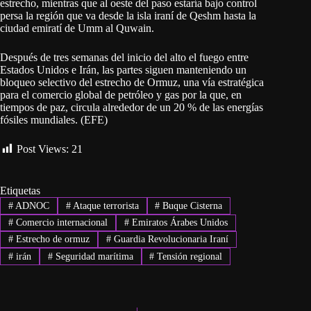
estrecho, mientras que al oeste del paso estaría bajo control
persa la región que va desde la isla iraní de Qeshm hasta la
ciudad emiratí de Umm al Quwain.
Después de tres semanas del inicio del alto el fuego entre
Estados Unidos e Irán, las partes siguen manteniendo un
bloqueo selectivo del estrecho de Ormuz, una vía estratégica
para el comercio global de petróleo y gas por la que, en
tiempos de paz, circula alrededor de un 20 % de las energías
fósiles mundiales. (EFE)
Post Views:
21
Etiquetas
#
ADNOC
#
Ataque terrorista
#
Buque Cisterna
#
Comercio internacional
#
Emiratos Árabes Unidos
#
Estrecho de ormuz
#
Guardia Revolucionaria Iraní
#
irán
#
Seguridad marítima
#
Tensión regional