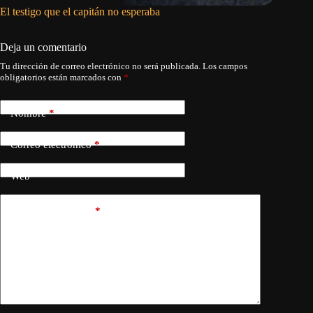
El testigo que el capitán no esperaba
Trump im
fabricar
Deja un comentario
Tu dirección de correo electrónico no será publicada.
Los campos
obligatorios están marcados con
*
Nombre
*
Correo electrónico
*
Web
Añadir comentario
*