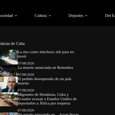
Sociedad
Cultura
Deportes
Del E
oticias de Cuba
La risa como trinchera: reír para no
morir
07/08/2026
La muerte anunciada en Remedios
07/08/2026
El pedido desesperado de un país
muerto
07/08/2026
Migrantes de Honduras, Cuba y
Ecuador acusan a Estados Unidos de
deportarlos a África por sorpresa
07/08/2026
He estado pensando en… hacer llover