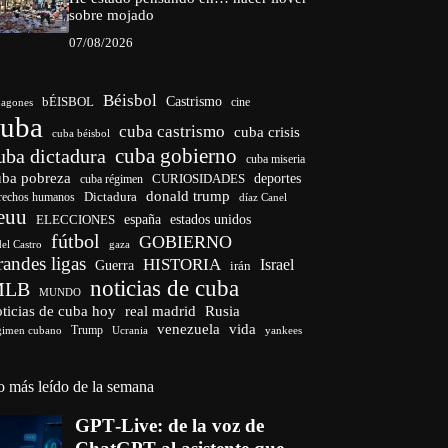
sobre mojado
07/08/2026
Béisbol
bÉISBOL
Castrismo
cine
agones
cuba
cuba castrismo
cuba crisis
cuba béisbol
cuba gobierno
uba dictadura
cuba miseria
uba pobreza
CURIOSIDADES
deportes
cuba régimen
donald trump
Dictadura
rechos humanos
díaz Canel
euu
españa
ELECCIONES
estados unidos
fútbol
GOBIERNO
del Castro
gaza
randes ligas
HISTORIA
Israel
Guerra
irán
noticias de cuba
MLB
MUNDO
ticias de cuba hoy
real madrid
Rusia
venezuela
vida
Trump
gimen cubano
Ucrania
yankees
o más leído de la semana