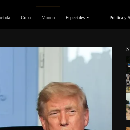
ortada
Cuba
Mundo
Especiales
Política y 
N