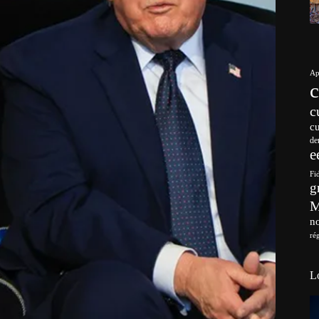
Ap
c
c
de
e
Fi
g
no
ré
L