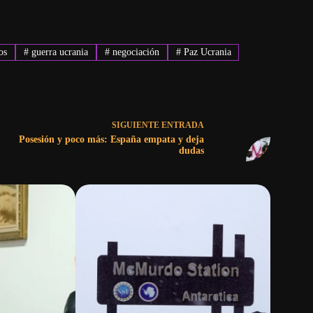
os
#
guerra ucrania
#
negociación
#
Paz Ucrania
SIGUIENTE
ENTRADA
Posesión y poco más: España empata y deja
dudas