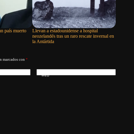
un país muerto
Llevan a estadounidense a hospital
Trump imp
neozelandés tras un raro rescate invernal en
insumo cl
la Antártida
semicond
án marcados con
*
Web