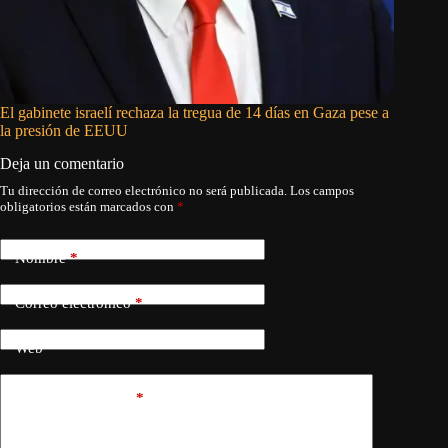
El gabinete israelí rechaza la tregua de 14 días en Gaza pese a
Israel d
la presión de EEUU
Líbano
Deja un comentario
Tu dirección de correo electrónico no será publicada.
Los campos
obligatorios están marcados con
*
Nombre
*
Correo electrónico
*
Web
Añadir comentario
*