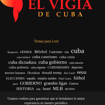
Temas para Leer
cuba
Béisbol
bÉISBOL
Castrismo
cine
Apagones
cuba castrismo
cuba crisis
cuba béisbol
cuba gobierno
cuba dictadura
cuba miseria
cuba pobreza
deportes
cuba régimen
CURIOSIDADES
eeuu
donald trump
Dictadura
derechos humanos
díaz Canel
fútbol
ELECCIONES
españa
estados unidos
Fidel Castro
grandes ligas
GOBIERNO
Guerra
gaza
MLB
HISTORIA
Israel
irán
MUNDO
noticias de cuba
noticias de cuba hoy
real madrid
Usamos cookies para garantizar que te brindamos la mejor
venezuela
Rusia
vida
Trump
régimen cubano
Ucrania
yankees
experiencia en nuestro periódico.