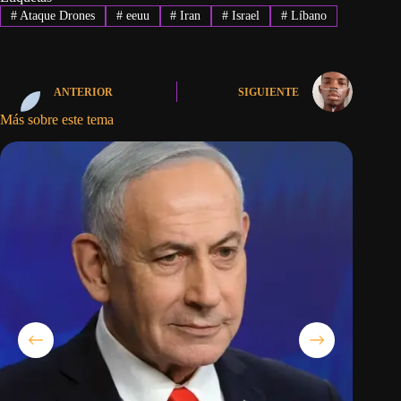
#
Ataque Drones
#
eeuu
#
Iran
#
Israel
#
Líbano
ANTERIOR
SIGUIENTE
Más sobre este tema