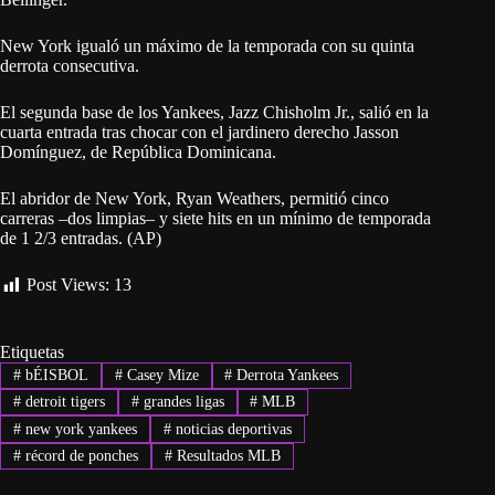
New York igualó un máximo de la temporada con su quinta
derrota consecutiva.
El segunda base de los Yankees, Jazz Chisholm Jr., salió en la
cuarta entrada tras chocar con el jardinero derecho Jasson
Domínguez, de República Dominicana.
El abridor de New York, Ryan Weathers, permitió cinco
carreras –dos limpias– y siete hits en un mínimo de temporada
de 1 2/3 entradas. (AP)
Post Views:
13
Etiquetas
#
bÉISBOL
#
Casey Mize
#
Derrota Yankees
#
detroit tigers
#
grandes ligas
#
MLB
#
new york yankees
#
noticias deportivas
#
récord de ponches
#
Resultados MLB