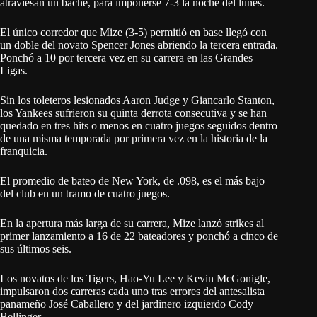
atraviesan un bache, para imponerse 7-3 la noche del lunes.
El único corredor que Mize (3-5) permitió en base llegó con
un doble del novato Spencer Jones abriendo la tercera entrada.
Ponchó a 10 por tercera vez en su carrera en las Grandes
Ligas.
Sin los toleteros lesionados Aaron Judge y Giancarlo Stanton,
los Yankees sufrieron su quinta derrota consecutiva y se han
quedado en tres hits o menos en cuatro juegos seguidos dentro
de una misma temporada por primera vez en la historia de la
franquicia.
El promedio de bateo de New York, de .098, es el más bajo
del club en un tramo de cuatro juegos.
En la apertura más larga de su carrera, Mize lanzó strikes al
primer lanzamiento a 16 de 22 bateadores y ponchó a cinco de
sus últimos seis.
Los novatos de los Tigers, Hao-Yu Lee y Kevin McGonigle,
impulsaron dos carreras cada uno tras errores del antesalista
panameño José Caballero y del jardinero izquierdo Cody
Bellinger.