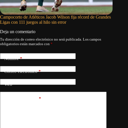
Campocorto de Atléticos Jacob Wilson fija récord de Grandes
Tatis Jr
Ligas con 111 juegos al hilo sin error
vs Astro
Deja un comentario
Tu dirección de correo electrónico no será publicada.
Los campos
obligatorios están marcados con
*
Nombre
*
Correo electrónico
*
Web
Añadir comentario
*