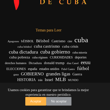
Temas para Leer
cuba
Béisbol
bÉISBOL
Castrismo
cine
Apagones
cuba castrismo
cuba crisis
cuba béisbol
cuba gobierno
cuba dictadura
cuba miseria
cuba pobreza
deportes
cuba régimen
CURIOSIDADES
eeuu
donald trump
Dictadura
derechos humanos
díaz Canel
fútbol
ELECCIONES
españa
estados unidos
Fidel Castro
grandes ligas
GOBIERNO
Guerra
gaza
MLB
HISTORIA
Israel
irán
MUNDO
noticias de cuba
noticias de cuba hoy
real madrid
Usamos cookies para garantizar que te brindamos la mejor
venezuela
Rusia
vida
Trump
régimen cubano
Ucrania
yankees
experiencia en nuestro periódico.
Copyright © 2026 - El Vigía de Cuba
Aceptar
No aceptar
Desarrollo, mantenimiento web y SEO por
Iván Calás
·
ivancalas.es