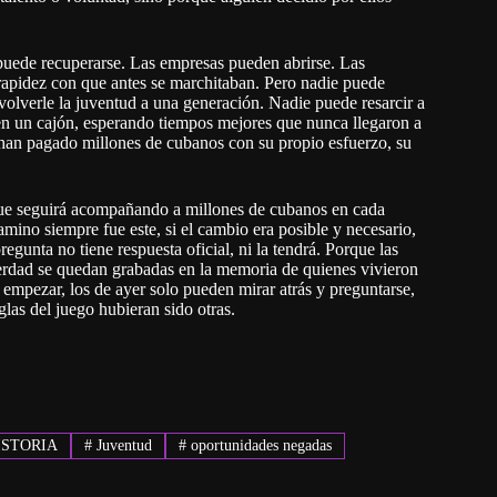
o puede recuperarse. Las empresas pueden abrirse. Las
rapidez con que antes se marchitaban. Pero nadie puede
volverle la juventud a una generación. Nadie puede resarcir a
ó en un cajón, esperando tiempos mejores que nunca llegaron a
o han pagado millones de cubanos con su propio esfuerzo, su
que seguirá acompañando a millones de cubanos en cada
camino siempre fue este, si el cambio era posible y necesario,
gunta no tiene respuesta oficial, ni la tendrá. Porque las
 verdad se quedan grabadas en la memoria de quienes vivieron
 empezar, los de ayer solo pueden mirar atrás y preguntarse,
glas del juego hubieran sido otras.
STORIA
#
Juventud
#
oportunidades negadas