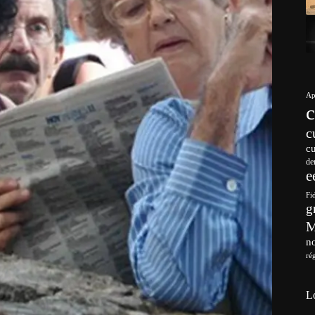
Ap
c
c
de
e
Fi
g
no
ré
L