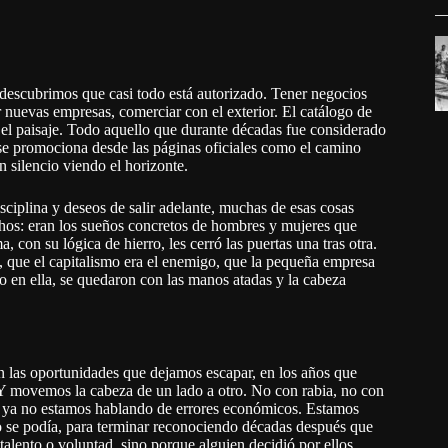
 descubrimos que casi todo está autorizado. Tener negocios
ir nuevas empresas, comerciar con el exterior. El catálogo de
 el paisaje. Todo aquello que durante décadas fue considerado
se promociona desde las páginas oficiales como el camino
n silencio viendo el horizonte.
ciplina y deseos de salir adelante, muchas de esas cosas
chos: eran los sueños concretos de hombres y mujeres que
, con su lógica de hierro, les cerró las puertas una tras otra.
, que el capitalismo era el enemigo, que la pequeña empresa
do en ella, se quedaron con las manos atadas y la cabeza
 las oportunidades que dejamos escapar, en los años que
Y movemos la cabeza de un lado a otro. No con rabia, no con
ue ya no estamos hablando de errores económicos. Estamos
no se podía, para terminar reconociendo décadas después que
talento o voluntad, sino porque alguien decidió por ellos