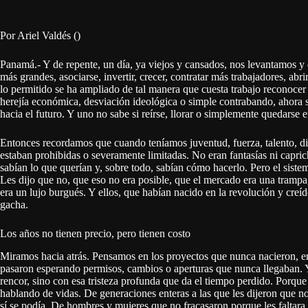
Por Ariel Valdés ()
Panamá.- Y de repente, un día, ya viejos y cansados, nos levantamos y
más grandes, asociarse, invertir, crecer, contratar más trabajadores, abr
lo permitido se ha ampliado de tal manera que cuesta trabajo reconocer
herejía económica, desviación ideológica o simple contrabando, ahora 
hacia el futuro. Y uno no sabe si reírse, llorar o simplemente quedarse e
Entonces recordamos que cuando teníamos juventud, fuerza, talento, dis
estaban prohibidas o severamente limitadas. No eran fantasías ni capri
sabían lo que querían y, sobre todo, sabían cómo hacerlo. Pero el sistema
Les dijo que no, que eso no era posible, que el mercado era una trampa
era un lujo burgués. Y ellos, que habían nacido en la revolución y creí
gacha.
Los años no tienen precio, pero tienen costo
Miramos hacia atrás. Pensamos en los proyectos que nunca nacieron, en
pasaron esperando permisos, cambios o aperturas que nunca llegaban. 
rencor, sino con esa tristeza profunda que da el tiempo perdido. Porq
hablando de vidas. De generaciones enteras a las que les dijeron que 
sí se podía. De hombres y mujeres que no fracasaron porque les faltara 