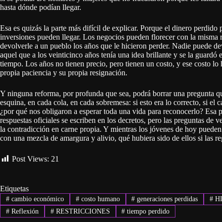
hasta dónde podían llegar.
Esa es quizás la parte más difícil de explicar. Porque el dinero perdid
inversiones pueden llegar. Los negocios pueden florecer con la misma 
devolverle a un pueblo los años que le hicieron perder. Nadie puede de
aquel que a los veinticinco años tenía una idea brillante y se la guard
tiempo. Los años no tienen precio, pero tienen un costo, y ese costo l
propia paciencia y su propia resignación.
Y ninguna reforma, por profunda que sea, podrá borrar una pregunta 
esquina, en cada cola, en cada sobremesa: si esto era lo correcto, si el 
¿por qué nos obligaron a esperar toda una vida para reconocerlo? Esa pre
respuestas oficiales se escriben en los decretos, pero las preguntas de
la contradicción en carne propia. Y mientras los jóvenes de hoy pueden
con una mezcla de amargura y alivio, qué hubiera sido de ellos si las re
Post Views:
21
Etiquetas
#
cambio económico
#
costo humano
#
generaciones perdidas
#
HI
#
Reflexión
#
RESTRICCIONES
#
tiempo perdido