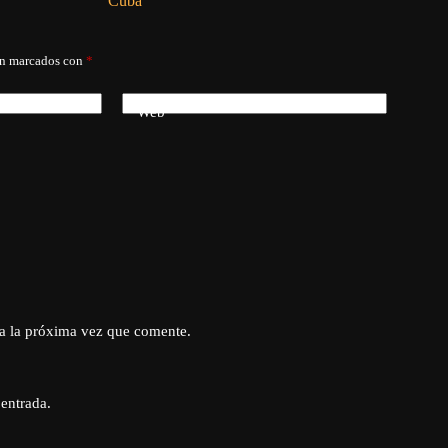
Cuba
án marcados con
*
Web
a la próxima vez que comente.
 entrada.