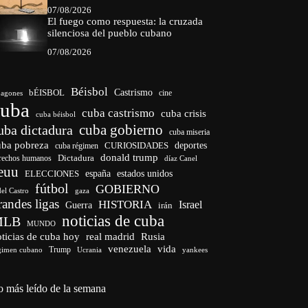
07/08/2026
El fuego como respuesta: la cruzada
silenciosa del pueblo cubano
07/08/2026
Béisbol
bÉISBOL
Castrismo
cine
agones
cuba
cuba castrismo
cuba crisis
cuba béisbol
cuba gobierno
uba dictadura
cuba miseria
uba pobreza
CURIOSIDADES
deportes
cuba régimen
donald trump
Dictadura
rechos humanos
díaz Canel
euu
españa
ELECCIONES
estados unidos
fútbol
GOBIERNO
del Castro
gaza
randes ligas
HISTORIA
Israel
Guerra
irán
noticias de cuba
MLB
MUNDO
ticias de cuba hoy
real madrid
Rusia
venezuela
vida
Trump
gimen cubano
Ucrania
yankees
o más leído de la semana