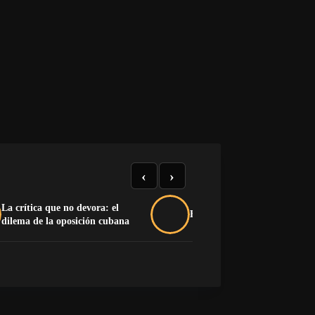
‹
›
La crítica que no devora: el
Buche y pluma na’má
dilema de la oposición cubana