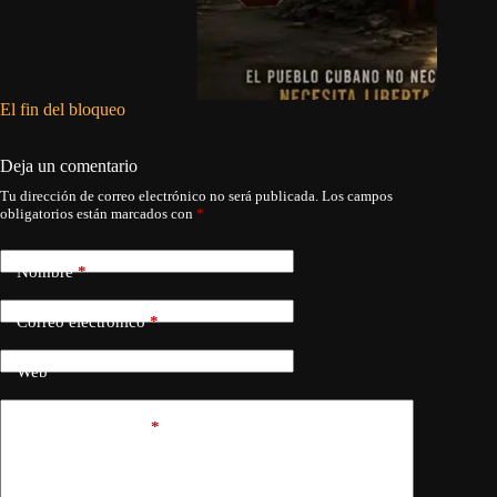
El fin del bloqueo
El barco
Deja un comentario
Tu dirección de correo electrónico no será publicada.
Los campos
obligatorios están marcados con
*
Nombre
*
Correo electrónico
*
Web
Añadir comentario
*