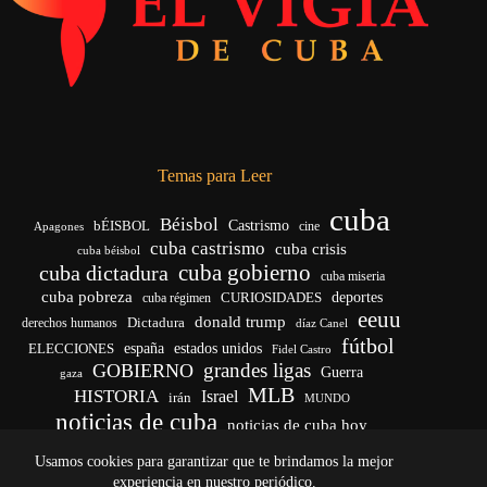
Temas para Leer
cuba
Béisbol
bÉISBOL
Castrismo
cine
Apagones
cuba castrismo
cuba crisis
cuba béisbol
cuba gobierno
cuba dictadura
cuba miseria
cuba pobreza
CURIOSIDADES
deportes
cuba régimen
eeuu
donald trump
Dictadura
derechos humanos
díaz Canel
fútbol
españa
ELECCIONES
estados unidos
Fidel Castro
grandes ligas
GOBIERNO
Guerra
gaza
MLB
HISTORIA
Israel
irán
MUNDO
noticias de cuba
noticias de cuba hoy
venezuela
real madrid
Rusia
Trump
régimen cubano
Ucrania
Usamos cookies para garantizar que te brindamos la mejor
vida
yankees
experiencia en nuestro periódico.