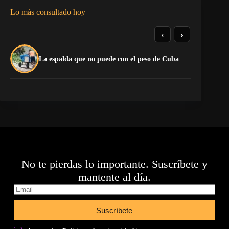
Lo más consultado hoy
‹
›
La
La espalda que no puede con el peso de Cuba
co
No te pierdas lo importante. Suscríbete y
mantente al día.
Suscríbete