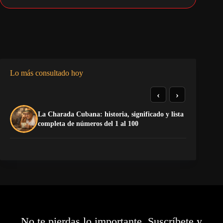
Lo más consultado hoy
‹
›
La Charada Cubana: historia, significado y lista
De
completa de números del 1 al 100
ga
No te pierdas lo importante. Suscríbete y