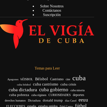
Sobre Nosotros
Contáctanos
Suscripción
Temas para Leer
cuba
Béisbol
bÉISBOL
Castrismo
cine
Apagones
cuba castrismo
cuba crisis
cuba béisbol
cuba gobierno
cuba dictadura
cuba miseria
cuba pobreza
deportes
cuba régimen
CURIOSIDADES
eeuu
donald trump
Dictadura
derechos humanos
díaz Canel
fútbol
ELECCIONES
españa
estados unidos
Fidel Castro