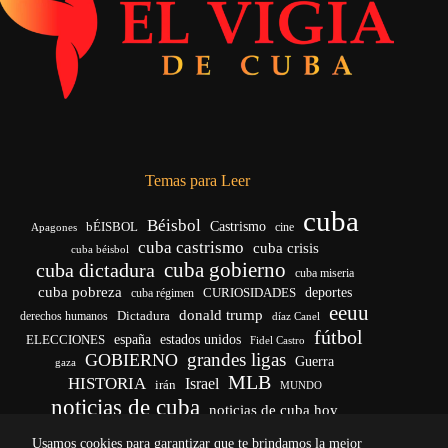
Temas para Leer
cuba
Béisbol
bÉISBOL
Castrismo
cine
Apagones
cuba castrismo
cuba crisis
cuba béisbol
cuba gobierno
cuba dictadura
cuba miseria
cuba pobreza
CURIOSIDADES
deportes
cuba régimen
eeuu
donald trump
Dictadura
derechos humanos
díaz Canel
fútbol
españa
ELECCIONES
estados unidos
Fidel Castro
grandes ligas
GOBIERNO
Guerra
gaza
MLB
HISTORIA
Israel
irán
MUNDO
noticias de cuba
noticias de cuba hoy
venezuela
real madrid
Rusia
Trump
régimen cubano
Ucrania
Usamos cookies para garantizar que te brindamos la mejor