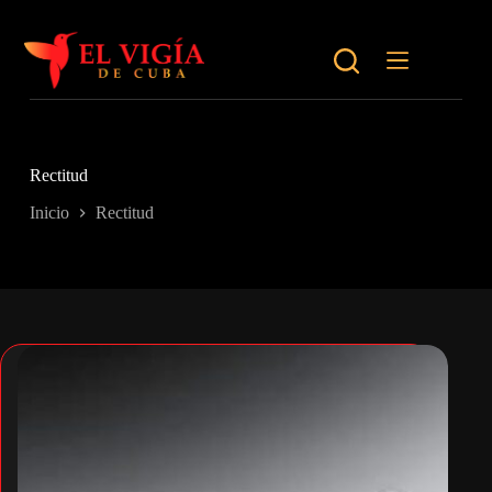
Saltar
al
contenido
Rectitud
Inicio
Rectitud