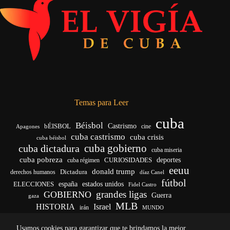
Temas para Leer
cuba
Béisbol
bÉISBOL
Castrismo
cine
Apagones
cuba castrismo
cuba crisis
cuba béisbol
cuba gobierno
cuba dictadura
cuba miseria
cuba pobreza
deportes
cuba régimen
CURIOSIDADES
eeuu
donald trump
Dictadura
derechos humanos
díaz Canel
fútbol
ELECCIONES
españa
estados unidos
Fidel Castro
grandes ligas
GOBIERNO
Guerra
gaza
MLB
HISTORIA
Israel
irán
MUNDO
noticias de cuba
noticias de cuba hoy
real madrid
Usamos cookies para garantizar que te brindamos la mejor