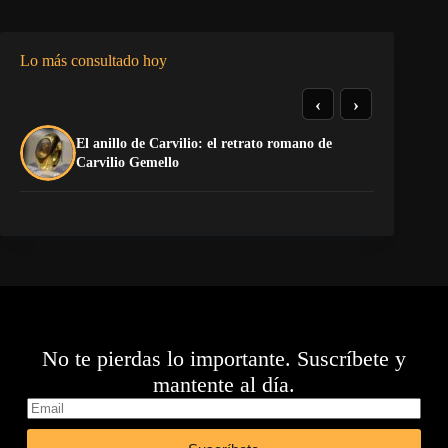
Lo más consultado hoy
‹
›
El anillo de Carvilio: el retrato romano de
So
Carvilio Gemello
No te pierdas lo importante. Suscríbete y
mantente al día.