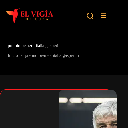
Saltar
al
contenido
premio bearzot italia gasperini
Inicio
premio bearzot italia gasperini